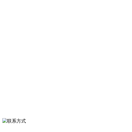
河北k8一触即发人生赢家食品有限公司创建于1991年，是经省级注册
的大型农产品加工出口企业，注册资金2000万元，总资产1亿多元。公
司产品有速冻甜糯玉米，芦笋，青豆，草莓，花菜，青刀豆，混合
菜，胡萝卜等。
服务支持
关于我们
食品安全知识
食品安全资讯
联系我们
联系方式
河北省保定市徐水县崔庄镇吴庄村