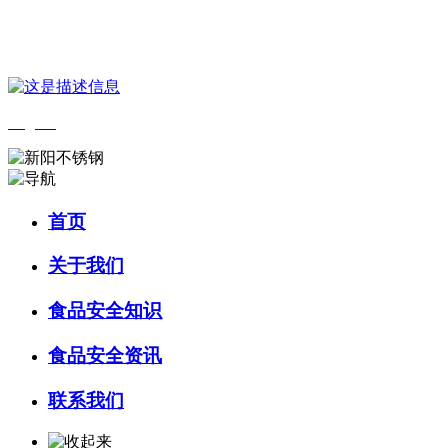
您好，欢迎来到 河北k8一触即发人生赢家食品 官方网站！
English
首页
关于我们
食品安全知识
食品安全资讯
联系我们