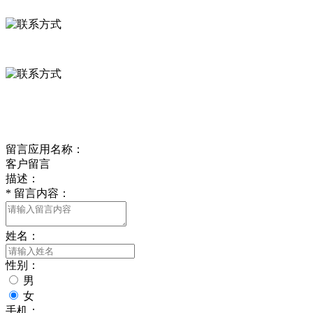
0312-8799456 18633256098
delishipin@yeah.net
给我留言
留言应用名称：
客户留言
描述：
*
留言内容：
姓名：
性别：
男
女
手机：