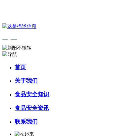
您好，欢迎来到 河北k8一触即发人生赢家食品 官方网站！
English
首页
关于我们
食品安全知识
食品安全资讯
联系我们