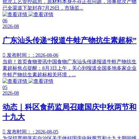
批次工艺管控疏忽，原材料本身不存正在问题，涉事批次产物
已全渠道下架封存7月29日，市场监...
06
2026-08
广东汕头传递“报道牛蛙产物抗生素超标”

发布时间： : 2026-08-06
当前！首页食物资讯中国食物广东汕头传递报道牛蛙产物抗生
素超标焦点提醒：8月3日上午，关心到报道全国多地多家企业
牛蛙产物抗生素超标相关环境，...
05
2026-08
动态｜科区食药监局召建国庆中秋两节和
十九大

发布时间： : 2026-08-05
为深切贯彻落实自治区关于做好国庆中秋两节和十九大期间维