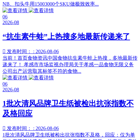
NB、扣头牛用15003000个SKU做极致效率...
06
2026-08
“抗生素牛蛙”上热搜多地最新传递来了

发布时间： : 2026-08-06
当前！首页食物资讯中国食物抗生素牛蛙上热搜，多地最新传
递来了！ 孝感市市场监视办理局关于孝感一品食物无限义务
公司出产运营取其标签不符的食物...
06
2026-08
1批次清风品牌卫生纸被检出抗张指数不
及格回应

发布时间： : 2026-08-06
1批次清风品牌卫生纸被检出抗张指数不及格，回应：仅为单