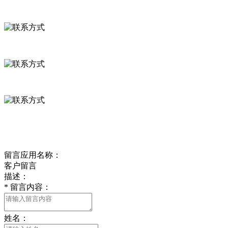
联系方式
河北省保定市徐水县崔庄镇吴庄村
0312-8799456 18633256098
delishipin@yeah.net
给我留言
留言应用名称：
客户留言
描述：
*
留言内容：
姓名：