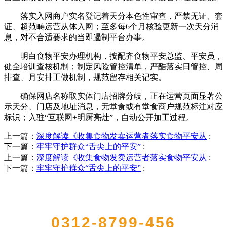
落实入网商户实名登记着天分本色性审查，严禁无证、套
证、超范畴运营从体入网；至多每6个月核验更新一次天分消
息，对不合适要求的当即遏制平台办事。
明白食物平安办理机构，按配齐食物平安总监、平安员，
健全培训查核机制；制定风险管控清单，严酷落实日管控、周
排查、月安排工做机制，规范留存相关记实。
确保网店名称取实体门店招牌分歧，正在运营页面显著公
示天分、门店及地址消息，无堂食或有堂食商户规范标注对应
标识；入驻“互联网+明厨亮灶”，自动公开加工过程。
上一篇：
深度解读《收集食物发卖运营者落实食物平安从
:
下一篇：
牢牢守护群众“舌尖上的平安”
:
上一篇：
深度解读《收集食物发卖运营者落实食物平安从
:
下一篇：
牢牢守护群众“舌尖上的平安”
:
QUICK CONTACT US
0312-8799-456