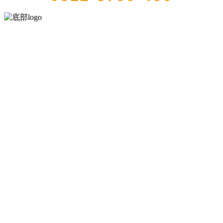
河北k8一触即发人生赢家食品有限公司创建于1991年，是经省级注册
的大型农产品加工出口企业，注册资金2000万元，总资产1亿多元。公
司产品有速冻甜糯玉米，芦笋，青豆，草莓，花菜，青刀豆，混合
菜，胡萝卜等。
服务支持
关于我们
食品安全知识
食品安全资讯
联系我们
联系方式