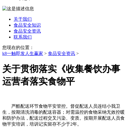
关于我们
食品安全知识
食品安全资讯
联系我们
您现在的位置：
k8一触即发人生赢家
>
食品安全资讯
>
关于贯彻落实《收集餐饮办事
运营者落实食物平
严酷配送环节食物平安管控。督促配送人员连结小我卫
生，按期清洗消毒的配送容器；对需温控的食物采纳无效控暖
和防护办法，配送过程交叉污染、变质。按期开展配送人员食
物平安培训，培训记实留存不少于2年。