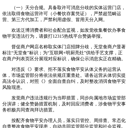
（一）天分合规。具备取许可消息分歧的实体运营门店，
依法取得食物运营许可（小餐饮存案凭证），严禁超范畴运
营、第三方代加工，严禁利用虚假、冒用天分入网。
欢送泛博消费者和社会配合监视，如发觉收集餐饮办事食
物平安违法行为，请拨打12315热线平台赞扬举报。
督促商户网店名称取实体门店招牌分歧，无堂食商户显著
标注“无堂食”标识；为“互联网+明厨亮灶”供给手艺支撑，正
在商户列表页区分展现对应标识，确保公示消息实正在精确。
对违反《》要求、拒不落实食物平安从体义务的运营从
体，市场监管部分将依法依规庄重查处。请各运营从体切实提
高法令认识，对照《》全面自查自纠，及时整改消弭食物平安
风险现患。
发觉商户违法违规行为当即措置，同步向属地市场监管部
分演讲；健全赞扬措置机制，及时回应消费者，涉食物平安事
务积极共同查询拜访措置。
按配齐食物平安办理人员，落实日管控、周排查、常态化
自查整改食物平安现患，自动共同监管部分监管和社会监视。