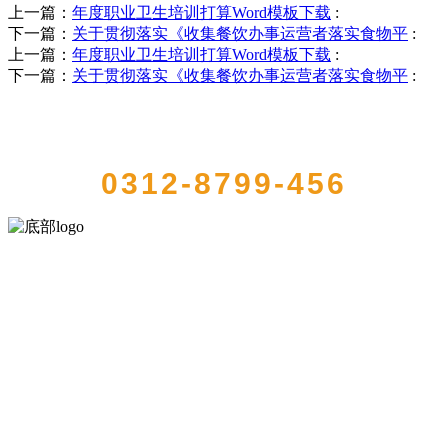
上一篇：
年度职业卫生培训打算Word模板下载
:
下一篇：
关于贯彻落实《收集餐饮办事运营者落实食物平
:
上一篇：
年度职业卫生培训打算Word模板下载
:
下一篇：
关于贯彻落实《收集餐饮办事运营者落实食物平
:
QUICK CONTACT US
0312-8799-456
河北k8一触即发人生赢家食品有限公司创建于1991年，是经省级注册
的大型农产品加工出口企业，注册资金2000万元，总资产1亿多元。公
司产品有速冻甜糯玉米，芦笋，青豆，草莓，花菜，青刀豆，混合
菜，胡萝卜等。
服务支持
关于我们