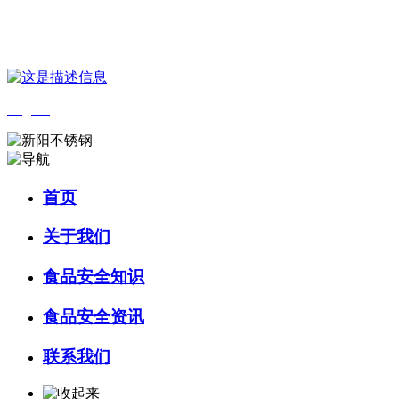
您好，欢迎来到 河北k8一触即发人生赢家食品 官方网站！
English
首页
关于我们
食品安全知识
食品安全资讯
联系我们