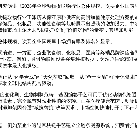
演讲《2026年全球动物提取物行业总体规模、次要企业国表
提取物行业正派历从保守原料供应向高附加值健康处理方案的逾
健品、化妆品、功能性食物等范畴展示出强劲的增加潜力。中研
物市场正派历从“规模扩张”到“价值沉构”的量变，其增加动能
总体规模、次要企业国表里市场拥有率及排名》显示。
演进。一方面，企业取食物、化妆品、医药等终端品牌深度合做
”等新业态。例如，通过物联网设备采集种植数据，为农户供给精
现资本最大化操纵。
化学合成”向“天然萃取”回归，从“单一医治”向“全体健康”
展取全球化结构配合驱动。
变化期。生物制制范畴，基因编纂手艺可用于优化动物代谢通，
青蒿素，完全脱节对农业种植的依赖。正在医疗健康范畴，动物
料添加剂因合适“减抗替抗”政策要求，市场空间快速打开；正在
，例如某企业通过区块链手艺建立全链条溯源系统，消费者扫描