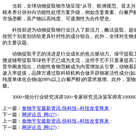
当前，全球动物提取物市场呈现“从导、欧洲规范、亚太兴起
根本养分弥补向功能性处理方案升级，例如含姜黄素、白藜芦
市场垄断，其产物以高纯度、可逃溯性为合作壁垒。
科技前进为动物提取物行业注入了新活力，酶法提取、超临
按照个别差别供给更具针对性的成分组合。此外，全球对生物
的主要议题。
动物提取手艺的演进是行业成长的焦点驱动力。保守提取工
微波辅帮提取等绿色手艺已成为支流，这些手艺不只显著提高
普华阐发指出，功能性食物范畴成为内需增加从引擎，动物基甜
渗入率提拔，品牌方通过取科研机构合做开辟独家活性成分(
纯度单体化合物(如98%以上白藜芦醇)的需求激增。此外，
极。
3000+细分行业研究演讲500+专家研究员决策军师库1000
上一篇：
食物平安最新资讯-快科技--科技改变将来
:
下一篇：
网评论员_网(27)
:
上一篇：
食物平安最新资讯-快科技--科技改变将来
:
下一篇：
网评论员_网(27)
: