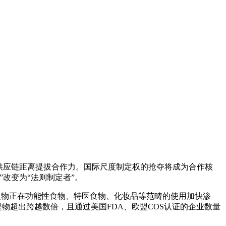
供应链距离提拔合作力。国际尺度制定权的抢夺将成为合作核
改变为“法则制定者”。
提取物正在功能性食物、特医食物、化妆品等范畴的使用加快渗
物超出跨越数倍，且通过美国FDA、欧盟COS认证的企业数量