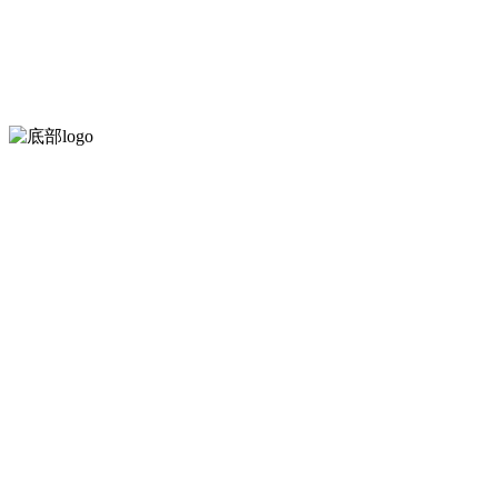
河北k8一触即发人生赢家食品有限公司创建于1991年，是经省级注册
等。
服务支持
关于我们
食品安全知识
食品安全资讯
联系我们