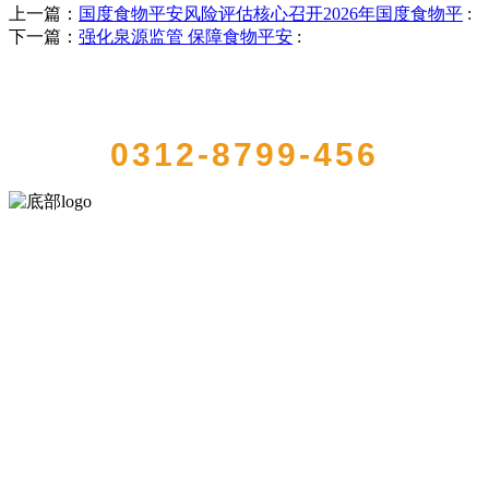
上一篇：
国度食物平安风险评估核心召开2026年国度食物平
:
下一篇：
强化泉源监管 保障食物平安
:
QUICK CONTACT US
0312-8799-456
河北k8一触即发人生赢家食品有限公司创建于1991年，是经省级注册
的大型农产品加工出口企业，注册资金2000万元，总资产1亿多元。公
司产品有速冻甜糯玉米，芦笋，青豆，草莓，花菜，青刀豆，混合
菜，胡萝卜等。
服务支持
关于我们
食品安全知识