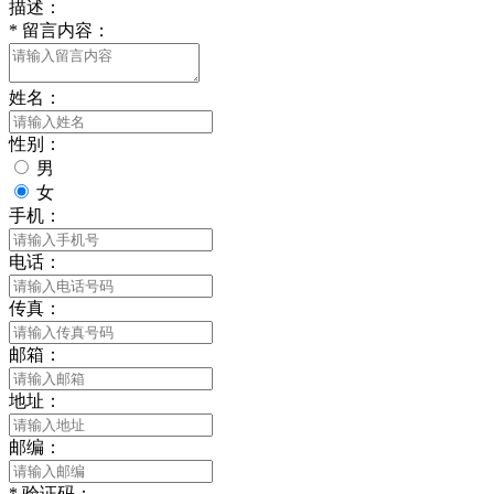
描述：
*
留言内容：
姓名：
性别：
男
女
手机：
电话：
传真：
邮箱：
地址：
邮编：
*
验证码：