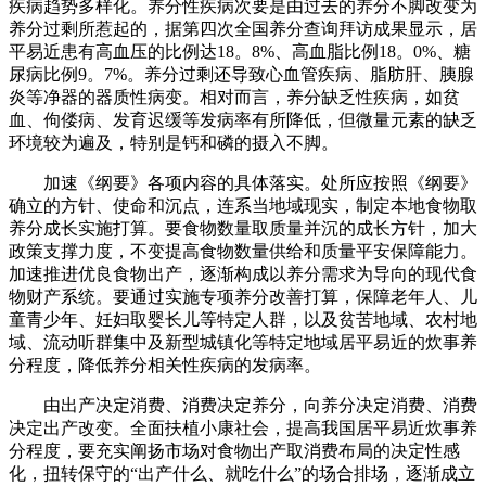
疾病趋势多样化。养分性疾病次要是由过去的养分不脚改变为
养分过剩所惹起的，据第四次全国养分查询拜访成果显示，居
平易近患有高血压的比例达18。8%、高血脂比例18。0%、糖
尿病比例9。7%。养分过剩还导致心血管疾病、脂肪肝、胰腺
炎等净器的器质性病变。相对而言，养分缺乏性疾病，如贫
血、佝偻病、发育迟缓等发病率有所降低，但微量元素的缺乏
环境较为遍及，特别是钙和磷的摄入不脚。
加速《纲要》各项内容的具体落实。处所应按照《纲要》
确立的方针、使命和沉点，连系当地域现实，制定本地食物取
养分成长实施打算。要食物数量取质量并沉的成长方针，加大
政策支撑力度，不变提高食物数量供给和质量平安保障能力。
加速推进优良食物出产，逐渐构成以养分需求为导向的现代食
物财产系统。要通过实施专项养分改善打算，保障老年人、儿
童青少年、妊妇取婴长儿等特定人群，以及贫苦地域、农村地
域、流动听群集中及新型城镇化等特定地域居平易近的炊事养
分程度，降低养分相关性疾病的发病率。
由出产决定消费、消费决定养分，向养分决定消费、消费
决定出产改变。全面扶植小康社会，提高我国居平易近炊事养
分程度，要充实阐扬市场对食物出产取消费布局的决定性感
化，扭转保守的“出产什么、就吃什么”的场合排场，逐渐成立