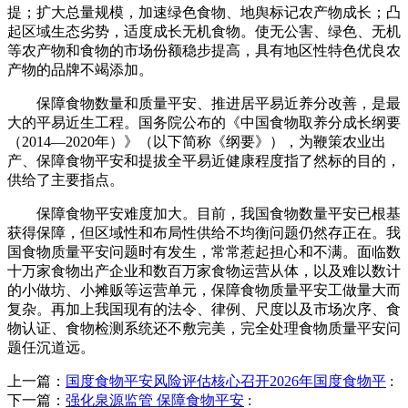
提；扩大总量规模，加速绿色食物、地舆标记农产物成长；凸
起区域生态劣势，适度成长无机食物。使无公害、绿色、无机
等农产物和食物的市场份额稳步提高，具有地区性特色优良农
产物的品牌不竭添加。
保障食物数量和质量平安、推进居平易近养分改善，是最
大的平易近生工程。国务院公布的《中国食物取养分成长纲要
（2014—2020年）》（以下简称《纲要》），为鞭策农业出
产、保障食物平安和提拔全平易近健康程度指了然标的目的，
供给了主要指点。
保障食物平安难度加大。目前，我国食物数量平安已根基
获得保障，但区域性和布局性供给不均衡问题仍然存正在。我
国食物质量平安问题时有发生，常常惹起担心和不满。面临数
十万家食物出产企业和数百万家食物运营从体，以及难以数计
的小做坊、小摊贩等运营单元，保障食物质量平安工做量大而
复杂。再加上我国现有的法令、律例、尺度以及市场次序、食
物认证、食物检测系统还不敷完美，完全处理食物质量平安问
题任沉道远。
上一篇：
国度食物平安风险评估核心召开2026年国度食物平
:
下一篇：
强化泉源监管 保障食物平安
: