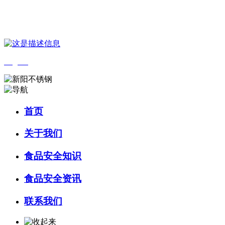
您好，欢迎来到 河北k8一触即发人生赢家食品 官方网站！
English
首页
关于我们
食品安全知识
食品安全资讯
联系我们