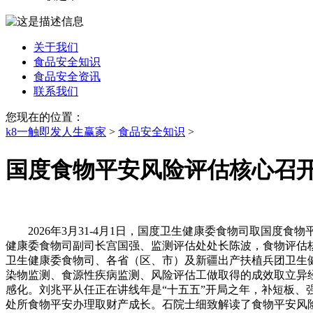
关于我们
食品安全知识
食品安全资讯
联系我们
您现在的位置：
k8一触即发人生赢家
>
食品安全知识
>
国度食物平安风险评估核心召开2
2026年3月31-4月1日，国度卫生健康委食物司取国度食
健康委食物司副司长宫国强、监测评估处处长陈波，食物评估
卫生健康委食物司、各省（区、市）及新疆出产扶植兵团卫生健
染物监测、食源性疾病监测、风险评估工做取得的成效取立异
感化。刘兆平从任正在讲线年是“十五五”开局之年，补短板
处所食物平安办理取财产成长。石院士细致解读了食物平安风