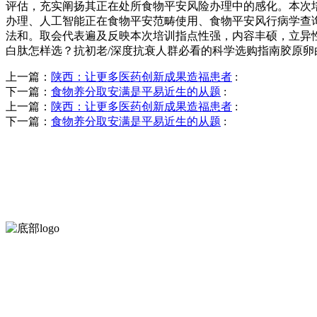
评估，充实阐扬其正在处所食物平安风险办理中的感化。本次
办理、人工智能正在食物平安范畴使用、食物平安风行病学查
法和。取会代表遍及反映本次培训指点性强，内容丰硕，立异性强，
白肽怎样选？抗初老/深度抗衰人群必看的科学选购指南胶原卵白哪
上一篇：
陕西：让更多医药创新成果造福患者
:
下一篇：
食物养分取安满是平易近生的从题
:
上一篇：
陕西：让更多医药创新成果造福患者
:
下一篇：
食物养分取安满是平易近生的从题
:
河北k8一触即发人生赢家食品有限公司创建于1991年，是经省级注册
等。
服务支持