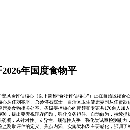
026年国度食物平
物平安风险评估核心（以下简称“食物评估核心”）正在自治区结合召
核心从任刘兆平、总参谋石院士，自治区卫生健康委副从任贾跃
康委食物相关处室、省级疾控核心的带领和专家共170余人加
经验，提出要无视现存问题，强化义务担任、自动做为，持续提
、强弱项，从针对性、立异性、规范性入手，强化尝试室检测能力
险监测取评估的定义、焦点内涵、实施架构及主要感化，强调了