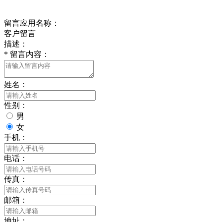
给我留言
留言应用名称：
客户留言
描述：
*
留言内容：
姓名：
性别：
男
女
手机：
电话：
传真：
邮箱：
地址：