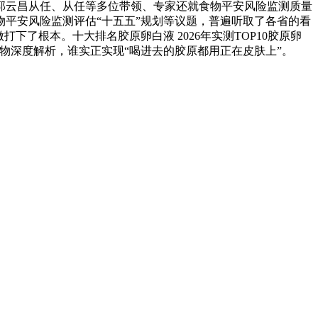
郭云昌从任、从任等多位带领、专家还就食物平安风险监测质量
平安风险监测评估“十五五”规划等议题，普遍听取了各省的看
下了根本。十大排名胶原卵白液 2026年实测TOP10胶原卵
收产物深度解析，谁实正实现“喝进去的胶原都用正在皮肤上”。
产品有速冻甜糯玉米，芦笋，青豆，草莓，花菜，青刀豆，混合菜，胡萝卜