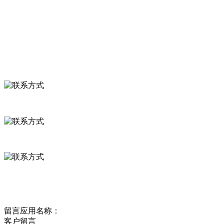
食品安全资讯
联系我们
联系方式
河北省保定市徐水县崔庄镇吴庄村
0312-8799456 18633256098
delishipin@yeah.net
给我留言
留言应用名称：
客户留言