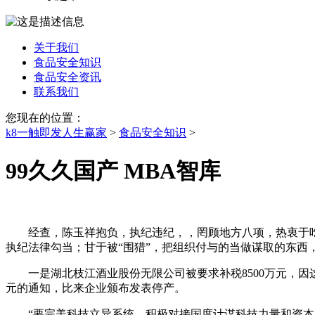
关于我们
食品安全知识
食品安全资讯
联系我们
您现在的位置：
k8一触即发人生赢家
>
食品安全知识
>
99久久国产 MBA智库
经查，陈玉祥抱负，执纪违纪，，罔顾地方八项，热衷于吃
执纪法律勾当；甘于被“围猎”，把组织付与的当做谋取的东
一是湖北枝江酒业股份无限公司被要求补税8500万元，因这笔
元的通知，比来企业颁布发表停产。
“要完美科技立异系统，积极对接国度计谋科技力量和资本，