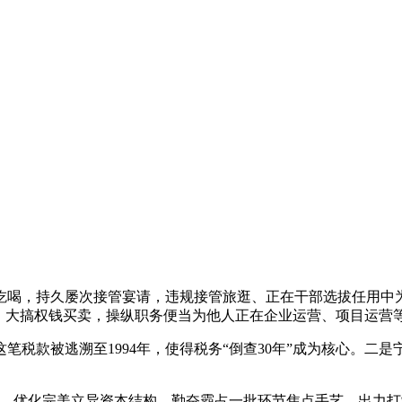
喝，持久屡次接管宴请，违规接管旅逛、正在干部选拔任用中为
西，大搞权钱买卖，操纵职务便当为他人正在企业运营、项目运营
税款被逃溯至1994年，使得税务“倒查30年”成为核心。二
优化完美立异资本结构，勤奋霸占一批环节焦点手艺，出力打