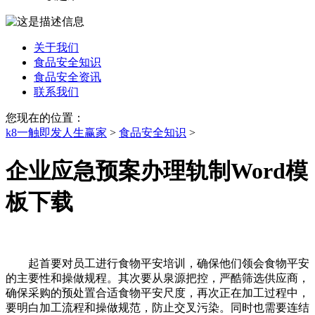
关于我们
食品安全知识
食品安全资讯
联系我们
您现在的位置：
k8一触即发人生赢家
>
食品安全知识
>
企业应急预案办理轨制Word模
板下载
起首要对员工进行食物平安培训，确保他们领会食物平安
的主要性和操做规程。其次要从泉源把控，严酷筛选供应商，
确保采购的预处置合适食物平安尺度，再次正在加工过程中，
要明白加工流程和操做规范，防止交叉污染。同时也需要连结