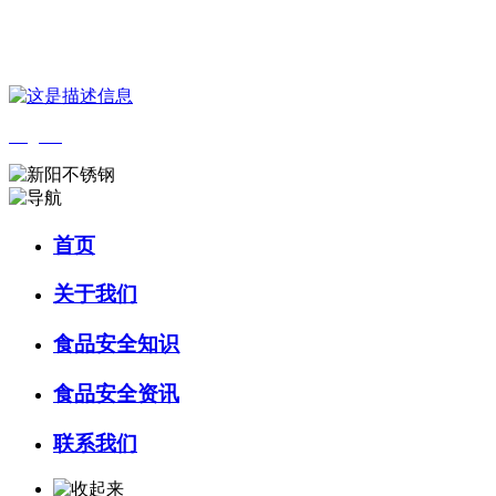
您好，欢迎来到 河北k8一触即发人生赢家食品 官方网站！
English
首页
关于我们
食品安全知识
食品安全资讯
联系我们