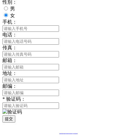
性别：
男
女
手机：
电话：
传真：
邮箱：
地址：
邮编：
*
验证码：
提交
网站地图