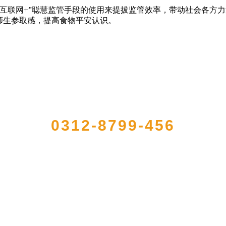
联网+”聪慧监管手段的使用来提拔监管效率，带动社会各方力
师生参取感，提高食物平安认识。
QUICK CONTACT US
0312-8799-456
的大型农产品加工出口企业，注册资金2000万元，总资产1亿多元。公司