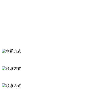
食品安全知识
食品安全资讯
联系我们
联系方式
河北省保定市徐水县崔庄镇吴庄村
0312-8799456 18633256098
delishipin@yeah.net
给我留言