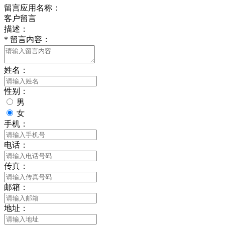
留言应用名称：
客户留言
描述：
*
留言内容：
姓名：
性别：
男
女
手机：
电话：
传真：
邮箱：
地址：