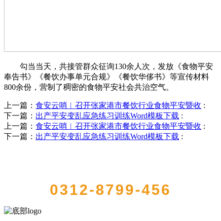
勾当当天，共接管群众征询130余人次，发放《食物平安
奉告书》《餐饮办事单元合规》《餐饮华侈书》等宣传材料
800余份，营制了稠密的食物平安社会共治空气。
上一篇：
食安云哨︱召开张家港市餐饮行业食物平安暨收
:
下一篇：
出产平安变乱应急练习训练Word模板下载
:
上一篇：
食安云哨︱召开张家港市餐饮行业食物平安暨收
:
下一篇：
出产平安变乱应急练习训练Word模板下载
:
QUICK CONTACT US
0312-8799-456