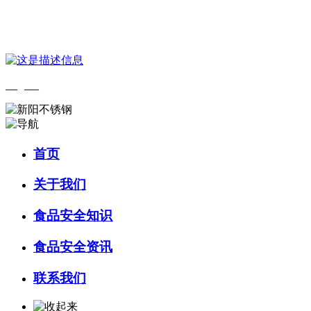
您好，欢迎来到 河北k8一触即发人生赢家食品 官方网站！
English
首页
关于我们
食品安全知识
食品安全资讯
联系我们