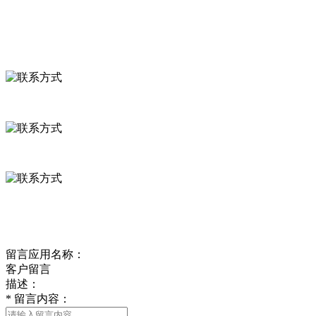
联系我们
联系方式
河北省保定市徐水县崔庄镇吴庄村
0312-8799456 18633256098
delishipin@yeah.net
给我留言
留言应用名称：
客户留言
描述：
*
留言内容：