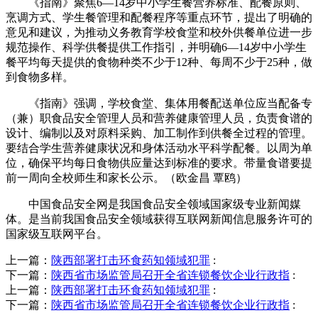
《指南》聚焦6—14岁中小学生餐营养标准、配餐原则、
烹调方式、学生餐管理和配餐程序等重点环节，提出了明确的
意见和建议，为推动义务教育学校食堂和校外供餐单位进一步
规范操作、科学供餐提供工作指引，并明确6—14岁中小学生
餐平均每天提供的食物种类不少于12种、每周不少于25种，做
到食物多样。
《指南》强调，学校食堂、集体用餐配送单位应当配备专
（兼）职食品安全管理人员和营养健康管理人员，负责食谱的
设计、编制以及对原料采购、加工制作到供餐全过程的管理。
要结合学生营养健康状况和身体活动水平科学配餐。以周为单
位，确保平均每日食物供应量达到标准的要求。带量食谱要提
前一周向全校师生和家长公示。（欧金昌 覃鸥）
中国食品安全网是我国食品安全领域国家级专业新闻媒
体。是当前我国食品安全领域获得互联网新闻信息服务许可的
国家级互联网平台。
上一篇：
陕西部署打击环食药知领域犯罪
:
下一篇：
陕西省市场监管局召开全省连锁餐饮企业行政指
:
上一篇：
陕西部署打击环食药知领域犯罪
:
下一篇：
陕西省市场监管局召开全省连锁餐饮企业行政指
: