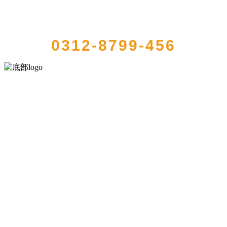
QUICK CONTACT US
0312-8799-456
河北k8一触即发人生赢家食品有限公司创建于1991年，是经省级注册
的大型农产品加工出口企业，注册资金2000万元，总资产1亿多元。公
司产品有速冻甜糯玉米，芦笋，青豆，草莓，花菜，青刀豆，混合
菜，胡萝卜等。
服务支持
关于我们
食品安全知识
食品安全资讯