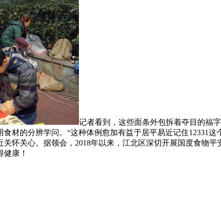
记者看到，这些面条外包拆着夺目的福字
食材的分辨学问。“这种体例愈加有益于居平易近记住12331
关怀关心。据领会，2018年以来，江北区深切开展国度食物
得健康！