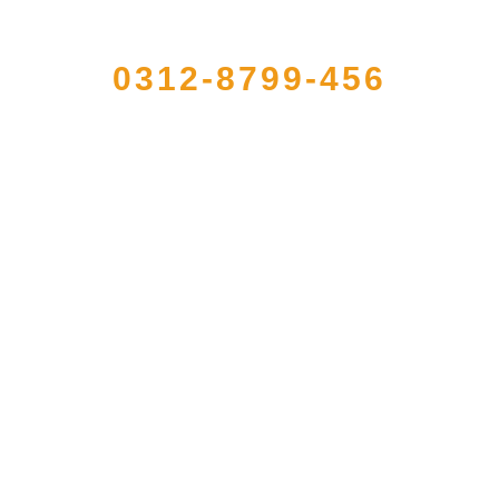
QUICK CONTACT US
0312-8799-456
的大型农产品加工出口企业，注册资金2000万元，总资产1亿多元。公司