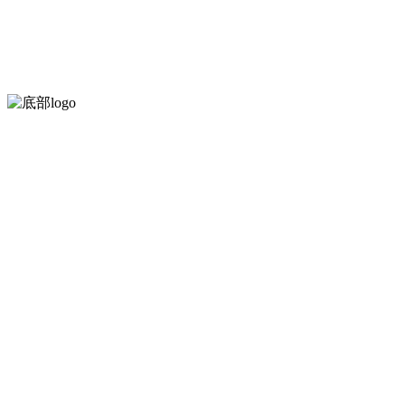
河北k8一触即发人生赢家食品有限公司创建于1991年，是经省级注册
等。
服务支持
关于我们
食品安全知识
食品安全资讯
联系我们
联系方式