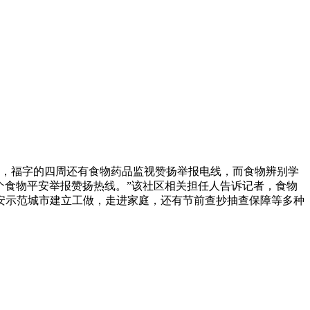
，福字的四周还有食物药品监视赞扬举报电线，而食物辨别学
这个食物平安举报赞扬热线。”该社区相关担任人告诉记者，食物
平安示范城市建立工做，走进家庭，还有节前查抄抽查保障等多种