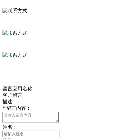
河北省保定市徐水县崔庄镇吴庄村
0312-8799456 18633256098
delishipin@yeah.net
给我留言
留言应用名称：
客户留言
描述：
*
留言内容：
姓名：