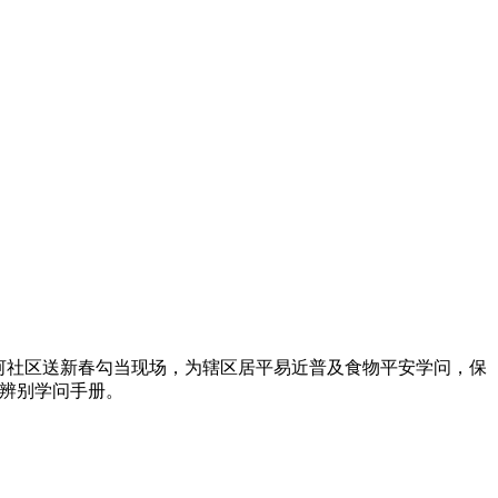
河社区送新春勾当现场，为辖区居平易近普及食物平安学问，保
辨别学问手册。