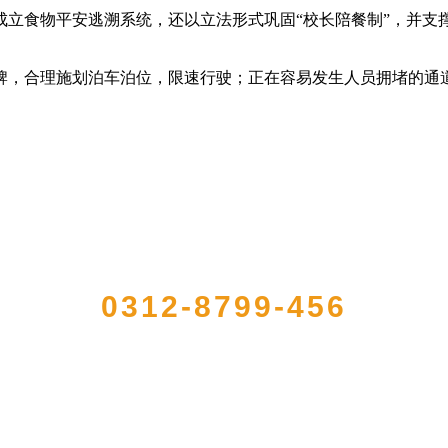
食物平安逃溯系统，还以立法形式巩固“校长陪餐制”，并支
，合理施划泊车泊位，限速行驶；正在容易发生人员拥堵的通道
QUICK CONTACT US
0312-8799-456
的大型农产品加工出口企业，注册资金2000万元，总资产1亿多元。公司