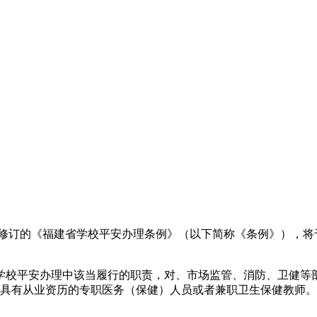
的《福建省学校平安办理条例》（以下简称《条例》），将于2
校平安办理中该当履行的职责，对、市场监管、消防、卫健等部
备具有从业资历的专职医务（保健）人员或者兼职卫生保健教师