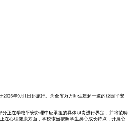
026年9月1日起施行。为全省万万师生建起一道的校园平安
分正在学校平安办理中应承担的具体职责进行界定，并将范畴
。正在心理健康方面，学校该当按照学生身心成长特点，开展心