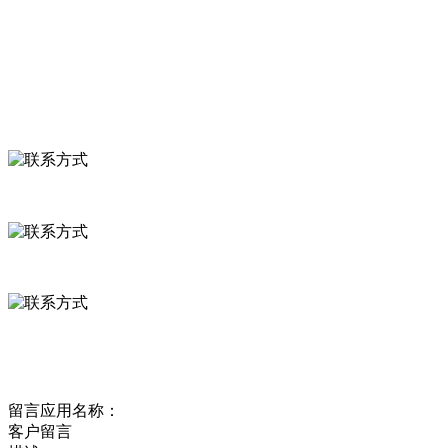
食品安全资讯
联系我们
联系方式
河北省保定市徐水县崔庄镇吴庄村
0312-8799456 18633256098
delishipin@yeah.net
给我留言
留言应用名称：
客户留言