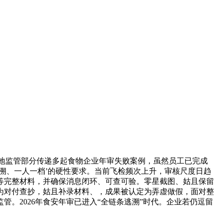
地监管部分传递多起食物企业年审失败案例，虽然员工已完成
溯、一人一档’的硬性要求。当前飞检频次上升，审核尺度日趋
等完整材料，并确保消息闭环、可查可验。零星截图、姑且保留
为对付查抄，姑且补录材料、，成果被认定为弄虚做假，面对整
。2026年食安年审已进入“全链条逃溯”时代。企业若仍逗留