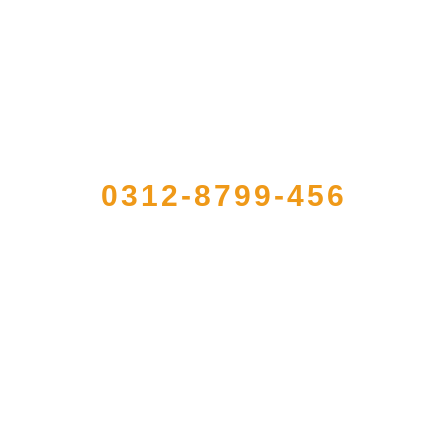
QUICK CONTACT US
0312-8799-456
的大型农产品加工出口企业，注册资金2000万元，总资产1亿多元。公司