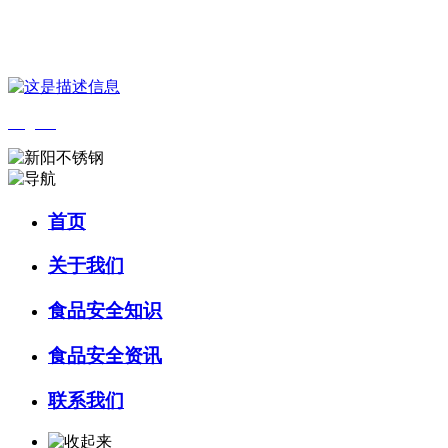
您好，欢迎来到 河北k8一触即发人生赢家食品 官方网站！
English
首页
关于我们
食品安全知识
食品安全资讯
联系我们