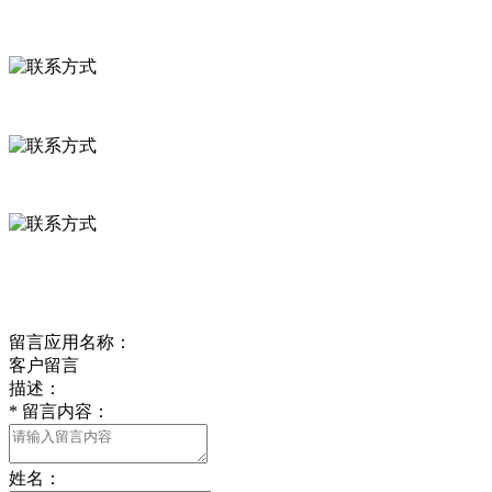
联系方式
河北省保定市徐水县崔庄镇吴庄村
0312-8799456 18633256098
delishipin@yeah.net
给我留言
留言应用名称：
客户留言
描述：
*
留言内容：
姓名：