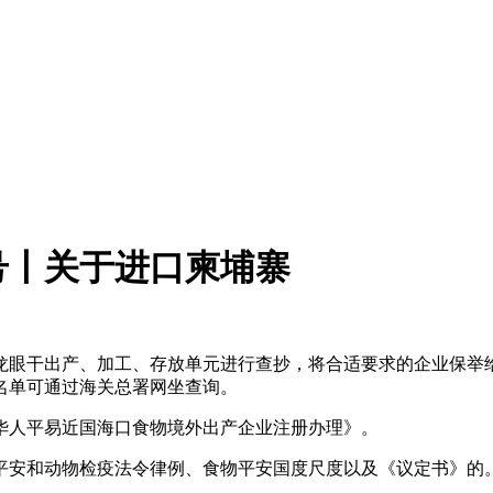
4号丨关于进口柬埔寨
眼干出产、加工、存放单元进行查抄，将合适要求的企业保举给
名单可通过海关总署网坐查询。
人平易近国海口食物境外出产企业注册办理》。
安和动物检疫法令律例、食物平安国度尺度以及《议定书》的