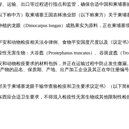
、运输、出口等过程进行指点和监管，确保合适中国和柬埔寨
下称中方）取柬埔寨王国农林渔业部（以下称柬方）关于柬埔寨
眼（Dimocarpus longan）成熟果实为原料，正在柬
安和动物检疫相关法令律例、食物平安国度尺度以及《议定书》
Prostephanus truncatus）、谷斑皮蠹（Trogoderm
动物检疫要求的材料包拆，并正在运输过程中防止发生撒漏。
es Republic of China”，以及产物的品名、保质期、产地、出产加
关于柬埔寨龙眼干输华查验检疫和卫生要求议定书》（以下简
西应合适卫生要求，不得混入检疫性无害生物或其他限制性检疫