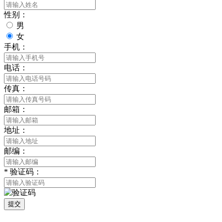
性别：
男
女
手机：
电话：
传真：
邮箱：
地址：
邮编：
*
验证码：
提交