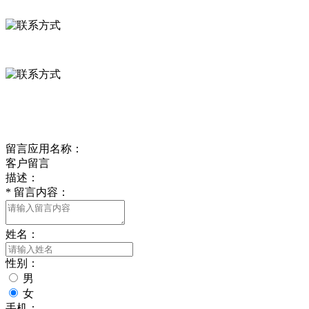
河北省保定市徐水县崔庄镇吴庄村
0312-8799456 18633256098
delishipin@yeah.net
给我留言
留言应用名称：
客户留言
描述：
*
留言内容：
姓名：
性别：
男
女
手机：