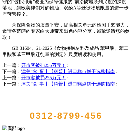
守的“包拆卸角”改变为保障健康的“前沿防地系列尺度的深度
落地，到欧美律例对矿物油、双酚A等迁徙物质限量的进一步
严苛管控？。
为保障食物的质量平安，提高相关单元的检测手艺能力，
邀请各范畴的专家给大师带来出色内容分享，诚挚邀请您的参
取！
GB 31604。21-2025《食物接触材料及成品 苯甲酸、苯二
甲酸和苯三甲酸迁徙量的测定》尺度解读和使用。
上一篇：
开市客被罚255万元！
:
下一篇：
津关“食”事丨【科普】进口糕点饼干选购指南
:
上一篇：
开市客被罚255万元！
:
下一篇：
津关“食”事丨【科普】进口糕点饼干选购指南
:
QUICK CONTACT US
0312-8799-456