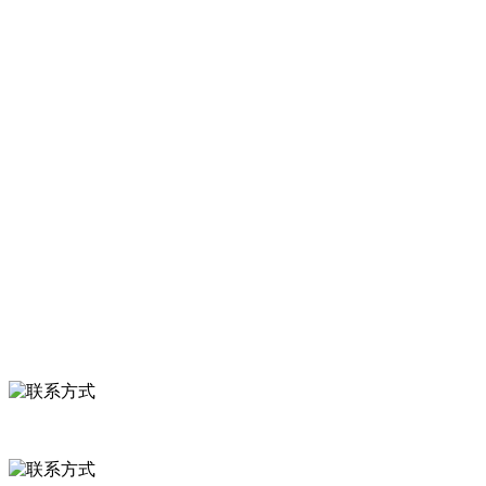
河北k8一触即发人生赢家食品有限公司创建于1991年，是经省级注册
等。
服务支持
关于我们
食品安全知识
食品安全资讯
联系我们
联系方式
河北省保定市徐水县崔庄镇吴庄村