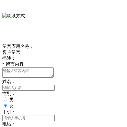
0312-8799456 18633256098
delishipin@yeah.net
给我留言
留言应用名称：
客户留言
描述：
*
留言内容：
姓名：
性别：
男
女
手机：
电话：