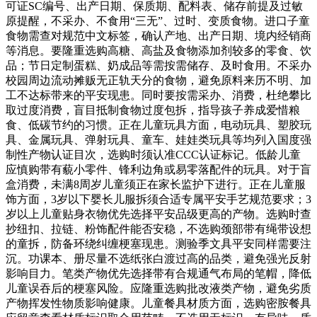
可证SC编号、出产日期、保质期、配料表、储存前提及过敏
原提醒，不采办、不食用“三无”、过时、变质食物。进口子童
食物需查对规范中文标签，确认产地、出产日期、境内经销商
等消息。要隆重选购高糖、高盐及食物添加剂较多的零食、饮
品；节日定制蛋糕、奶成品等需按需储存、及时食用。不采办
校园周边流动摊贩无正轨天分的食物，避免原料来历不明、加
工不达标带来的平安现患。同时要按需采办、消费，杜绝攀比
取过度消费，盲目抵制食物过度包拆，指导孩子养成爱惜粮
食、低碳节约的习惯。正在儿童玩具方面，电动玩具、塑胶玩
具、金属玩具、弹射玩具、童车、娃娃类玩具等均列入国度强
制性产物认证目次，选购时须认准CCC认证标记。低龄儿童
应慎购带有藐小零件、锋利边角或易零落配件的玩具。对于盲
盒消费，未满8周岁儿童须正在家长监护下进行。正在儿童服
饰方面，3岁以下婴长儿服拆须合适专属平安手艺规范要求；3
岁以上儿童贴身衣物优先选择平安品级更高的产物。选购时查
抄纽扣、拉链、粉饰配件能否安稳，不选购颈部带有绳带设想
的童拆，防备环绕纠缠梗塞现患。测验季文具平安同样需要注
沉。功课本、册尽量不选纸张白渡过高的品类，避免强光反射
影响目力。笔类产物优先选择带有合规通气布局的笔帽，降低
儿童误吞后的梗塞风险。应隆重选购批改液类产物，避免劣质
产物挥发性物质影响健康。儿童餐具材质方面，选购密胺餐具