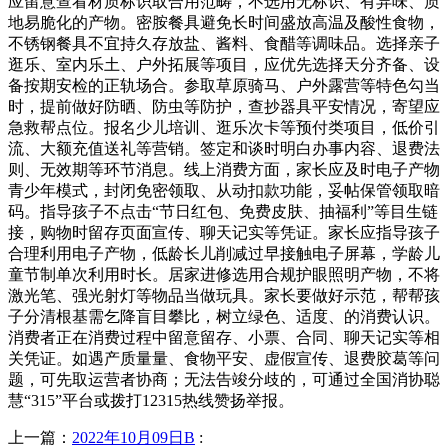
应留意查看材质标识取合用范畴，不选用无标识、有异味、质
地易脆化的产物。密胺餐具避免长时间盛放高温及酸性食物，
不锈钢餐具不宜持久存放盐、酱料、食醋等调味品。选择亲子
逛乐、室内乐土、户外拓展等项目，应优先选择天分齐备、设
备按期安检的正轨场合。参取草原骑马、户外露营等特色勾当
时，提前做好防晒、防虫等防护，查抄器具平安情况，寄望应
急救帮点位。报名少儿培训、逛乐次卡等预付类项目，低价引
流、大额充值送礼等营销。签定和谈时明白办事内容、退费法
则、无效期等环节消息。线上消费方面，家长应及时电子产物
青少年模式，封闭免密领取、从动扣款功能，妥帖保管领取暗
码。指导孩子不点击“节日红包、免费皮肤、抽福利”等目生链
接，购物时留存页面宣传、聊天记实等凭证。家长应指导孩子
合理利用电子产物，低龄长儿削减过早接触电子屏幕，学龄儿
童节制单次利用时长。居家进修选用合规护眼照明产物，不将
激光笔、强光射灯等物品当做玩具。家长要做好示范，帮帮孩
子分清根基需乞降盲目攀比，树立绿色、适度、的消费认识。
消费者正在消费过程中留意留存、小票、合同、聊天记实等相
关凭证。如遇产质量量、食物平安、虚假宣传、退费胶葛等问
题，可先取运营者协商；无法告竣分歧的，可通过全国消协聪
慧“315”平台或拨打12315热线赞扬举报。
上一篇：
2022年10月09日B
: