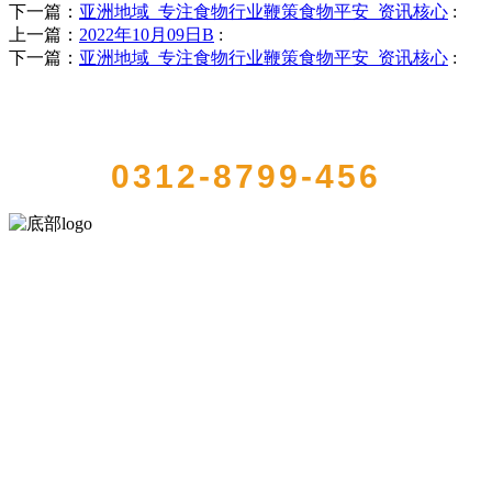
下一篇：
亚洲地域_专注食物行业鞭策食物平安_资讯核心
:
上一篇：
2022年10月09日B
:
下一篇：
亚洲地域_专注食物行业鞭策食物平安_资讯核心
:
QUICK CONTACT US
0312-8799-456
河北k8一触即发人生赢家食品有限公司创建于1991年，是经省级注册
的大型农产品加工出口企业，注册资金2000万元，总资产1亿多元。公
司产品有速冻甜糯玉米，芦笋，青豆，草莓，花菜，青刀豆，混合
菜，胡萝卜等。
服务支持
关于我们