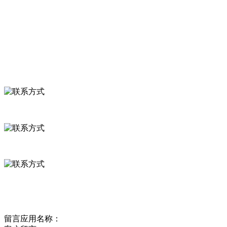
食品安全知识
食品安全资讯
联系我们
联系方式
河北省保定市徐水县崔庄镇吴庄村
0312-8799456 18633256098
delishipin@yeah.net
给我留言
留言应用名称：