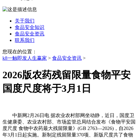
关于我们
食品安全知识
食品安全资讯
联系我们
您现在的位置：
k8一触即发人生赢家
>
食品安全资讯
>
2026版农药残留限量食物平安
国度尺度将于3月1日
中新网2月26日电 据农业农村部网坐动静，近日，国度卫
生健康委、农业农村部、市场监管总局结合发布《食物平安国
度尺度 食物中农药最大残留限量》(GB 2763—2026)，自2026
年3月1日起实施。新制定残留限量370项、新版尺度共了食物