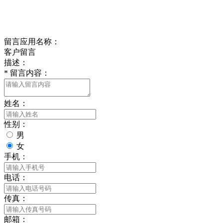
delishipin@yeah.net
给我留言
留言应用名称：
客户留言
描述：
*
留言内容：
姓名：
性别：
男
女
手机：
电话：
传真：
邮箱：