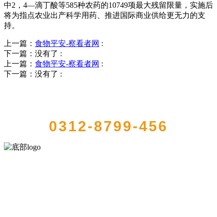
中2，4—滴丁酸等585种农药的10749项最大残留限量，实施后
将为指点农业出产科学用药、推进国际商业供给更无力的支
持。
上一篇：
食物平安-察看者网
:
下一篇：没有了
:
上一篇：
食物平安-察看者网
:
下一篇：没有了
:
QUICK CONTACT US
0312-8799-456
河北k8一触即发人生赢家食品有限公司创建于1991年，是经省级注册
的大型农产品加工出口企业，注册资金2000万元，总资产1亿多元。公
司产品有速冻甜糯玉米，芦笋，青豆，草莓，花菜，青刀豆，混合
菜，胡萝卜等。