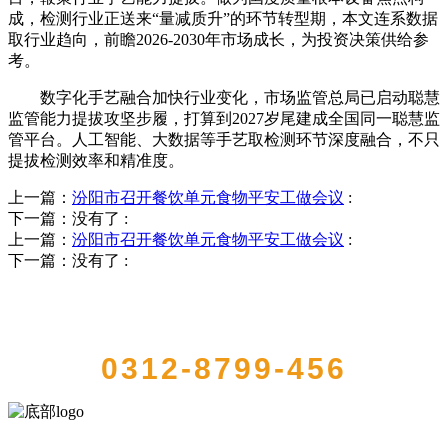
成，检测行业正送来“量减质升”的环节转型期，本文连系数据
取行业趋向，前瞻2026-2030年市场成长，为投资决策供给参
考。
数字化手艺融合加快行业变化，市场监管总局已启动聪慧
监管能力提拔攻坚步履，打算到2027岁尾建成全国同一聪慧监
管平台。人工智能、大数据等手艺取检测环节深度融合，不只
提拔检测效率和精准度。
上一篇：
汾阳市召开餐饮单元食物平安工做会议
:
下一篇：没有了
:
上一篇：
汾阳市召开餐饮单元食物平安工做会议
:
下一篇：没有了
:
QUICK CONTACT US
0312-8799-456