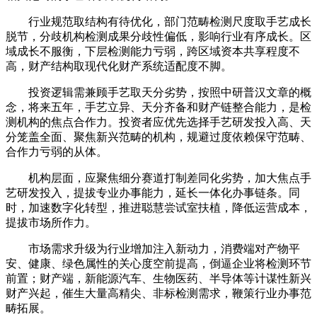
行业规范取结构有待优化，部门范畴检测尺度取手艺成长
脱节，分歧机构检测成果分歧性偏低，影响行业有序成长。区
域成长不服衡，下层检测能力亏弱，跨区域资本共享程度不
高，财产结构取现代化财产系统适配度不脚。
投资逻辑需兼顾手艺取天分劣势，按照中研普汉文章的概
念，将来五年，手艺立异、天分齐备和财产链整合能力，是检
测机构的焦点合作力。投资者应优先选择手艺研发投入高、天
分笼盖全面、聚焦新兴范畴的机构，规避过度依赖保守范畴、
合作力亏弱的从体。
机构层面，应聚焦细分赛道打制差同化劣势，加大焦点手
艺研发投入，提拔专业办事能力，延长一体化办事链条。同
时，加速数字化转型，推进聪慧尝试室扶植，降低运营成本，
提拔市场所作力。
市场需求升级为行业增加注入新动力，消费端对产物平
安、健康、绿色属性的关心度空前提高，倒逼企业将检测环节
前置；财产端，新能源汽车、生物医药、半导体等计谋性新兴
财产兴起，催生大量高精尖、非标检测需求，鞭策行业办事范
畴拓展。