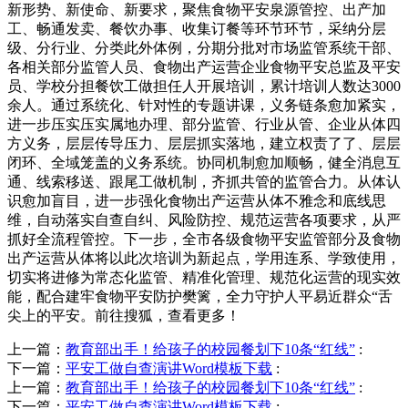
新形势、新使命、新要求，聚焦食物平安泉源管控、出产加
工、畅通发卖、餐饮办事、收集订餐等环节环节，采纳分层
级、分行业、分类此外体例，分期分批对市场监管系统干部、
各相关部分监管人员、食物出产运营企业食物平安总监及平安
员、学校分担餐饮工做担任人开展培训，累计培训人数达3000
余人。通过系统化、针对性的专题讲课，义务链条愈加紧实，
进一步压实压实属地办理、部分监管、行业从管、企业从体四
方义务，层层传导压力、层层抓实落地，建立权责了了、层层
闭环、全域笼盖的义务系统。协同机制愈加顺畅，健全消息互
通、线索移送、跟尾工做机制，齐抓共管的监管合力。从体认
识愈加盲目，进一步强化食物出产运营从体不雅念和底线思
维，自动落实自查自纠、风险防控、规范运营各项要求，从严
抓好全流程管控。下一步，全市各级食物平安监管部分及食物
出产运营从体将以此次培训为新起点，学用连系、学致使用，
切实将进修为常态化监管、精准化管理、规范化运营的现实效
能，配合建牢食物平安防护樊篱，全力守护人平易近群众“舌
尖上的平安。前往搜狐，查看更多！
上一篇：
教育部出手！给孩子的校园餐划下10条“红线”
:
下一篇：
平安工做自查演讲Word模板下载
:
上一篇：
教育部出手！给孩子的校园餐划下10条“红线”
:
下一篇：
平安工做自查演讲Word模板下载
: