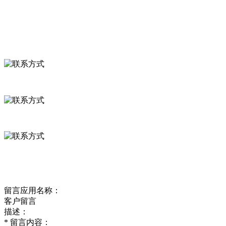
食品安全资讯
联系我们
联系方式
河北省保定市徐水县崔庄镇吴庄村
0312-8799456 18633256098
delishipin@yeah.net
给我留言
留言应用名称：
客户留言
描述：
*
留言内容：