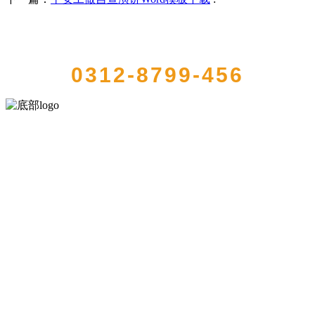
QUICK CONTACT US
0312-8799-456
河北k8一触即发人生赢家食品有限公司创建于1991年，是经省级注册
的大型农产品加工出口企业，注册资金2000万元，总资产1亿多元。公
司产品有速冻甜糯玉米，芦笋，青豆，草莓，花菜，青刀豆，混合
菜，胡萝卜等。
服务支持
关于我们
食品安全知识