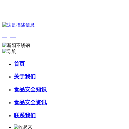
您好，欢迎来到 河北k8一触即发人生赢家食品 官方网站！
English
首页
关于我们
食品安全知识
食品安全资讯
联系我们