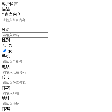
客户留言
描述：
*
留言内容：
姓名：
性别：
男
女
手机：
电话：
传真：
邮箱：
地址：
邮编：