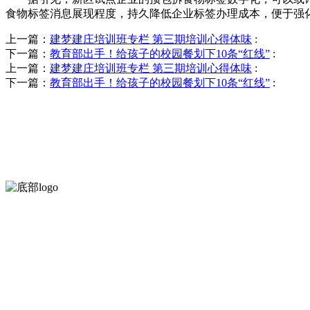
食物标签消息展现程度，持久降低企业标签办理成本，便于强
上一篇：
建梦建庄培训班专栏 第三期培训心得体味
:
下一篇：
教育部出手！给孩子的校园餐划下10条“红线”
:
上一篇：
建梦建庄培训班专栏 第三期培训心得体味
:
下一篇：
教育部出手！给孩子的校园餐划下10条“红线”
:
河北k8一触即发人生赢家食品有限公司创建于1991年，是经省级注册
等。
服务支持
关于我们