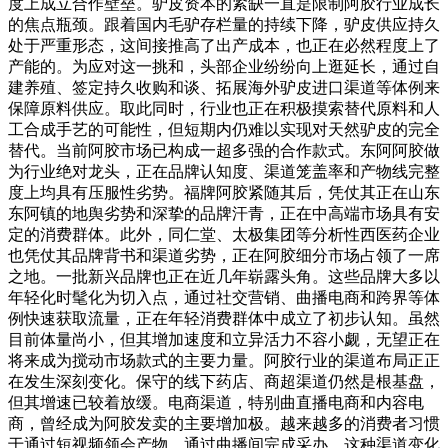
度上成立合作壁垒。驴皮资本的紧缺一直是限制阿胶行业成长
的焦点瓶颈。跟着国内毛驴存栏量的持续下降，驴皮供应持久
处于严重形态，这间接推高了出产成本，也正在必然程度上了
产能的。为应对这一挑和，头部企业纷纷向上逛延长，通过自
建养殖、签定持久收购和谈、拓展海外驴皮进口渠道等体例来
保障原料供应。取此同时，行业也正在积极摸索替代原料和人
工合成手艺的可能性，但短期内仍难以实现对天然驴皮的完全
替代。当前阿胶市场已构成一超多强的合作款式。东阿阿胶做
为行业绝对龙头，正在品牌认知度、渠道笼盖率和产物线完整
度上均具有压服性劣势。福牌阿胶紧随其后，凭仗其正在山东
东阿镇的地舆劣势和深挚的品牌汗青，正在中高端市场具有安
定的消费群体。此外，同仁堂、太极集团等分析性西医药企业
也凭仗其品牌背书和渠道劣势，正在阿胶细分市场占领了一席
之地。一批新兴品牌也正在近几年崭露头角。这些品牌大多以
年轻化时髦化为切入点，通过社交营销、曲播电商和跨界等体
例快速获取流量，正在年轻消费群体中成立了初步认知。虽然
目前体量尚小，但其增加速度和立异活力不容小觑，无望正在
将来成为搅动市场款式的主要力量。阿胶行业的渠道布局正正
在发生深刻变化。保守的线下药店、商超渠道仍然是根基盘，
但其增速已较着放缓。电商渠道，特别曲直播电商和内容电
商，曾经成为阿胶发卖的主要增加极。越来越多的消费者习惯
于通过短视频领会产物、通过曲播间完成采办。这种渠道变化