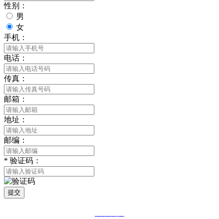
性别：
男
女
手机：
电话：
传真：
邮箱：
地址：
邮编：
*
验证码：
提交
网站地图