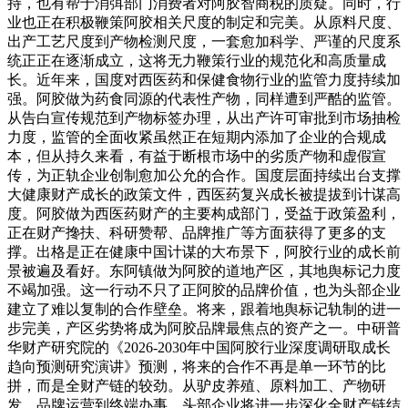
持，也有帮于消弭部门消费者对阿胶智商税的质疑。同时，行
业也正在积极鞭策阿胶相关尺度的制定和完美。从原料尺度、
出产工艺尺度到产物检测尺度，一套愈加科学、严谨的尺度系
统正正在逐渐成立，这将无力鞭策行业的规范化和高质量成
长。近年来，国度对西医药和保健食物行业的监管力度持续加
强。阿胶做为药食同源的代表性产物，同样遭到严酷的监管。
从告白宣传规范到产物标签办理，从出产许可审批到市场抽检
力度，监管的全面收紧虽然正在短期内添加了企业的合规成
本，但从持久来看，有益于断根市场中的劣质产物和虚假宣
传，为正轨企业创制愈加公允的合作。国度层面持续出台支撑
大健康财产成长的政策文件，西医药复兴成长被提拔到计谋高
度。阿胶做为西医药财产的主要构成部门，受益于政策盈利，
正在财产搀扶、科研赞帮、品牌推广等方面获得了更多的支
撑。出格是正在健康中国计谋的大布景下，阿胶行业的成长前
景被遍及看好。东阿镇做为阿胶的道地产区，其地舆标记力度
不竭加强。这一行动不只了正阿胶的品牌价值，也为头部企业
建立了难以复制的合作壁垒。将来，跟着地舆标记轨制的进一
步完美，产区劣势将成为阿胶品牌最焦点的资产之一。中研普
华财产研究院的《2026-2030年中国阿胶行业深度调研取成长
趋向预测研究演讲》预测，将来的合作不再是单一环节的比
拼，而是全财产链的较劲。从驴皮养殖、原料加工、产物研
发、品牌运营到终端办事，头部企业将进一步深化全财产链结