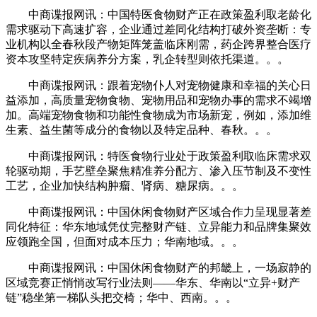
中商谍报网讯：中国特医食物财产正在政策盈利取老龄化
需求驱动下高速扩容，企业通过差同化结构打破外资垄断：专
业机构以全春秋段产物矩阵笼盖临床刚需，药企跨界整合医疗
资本攻坚特定疾病养分方案，乳企转型则依托渠道。。。
中商谍报网讯：跟着宠物仆人对宠物健康和幸福的关心日
益添加，高质量宠物食物、宠物用品和宠物办事的需求不竭增
加。高端宠物食物和功能性食物成为市场新宠，例如，添加维
生素、益生菌等成分的食物以及特定品种、春秋。。。
中商谍报网讯：特医食物行业处于政策盈利取临床需求双
轮驱动期，手艺壁垒聚焦精准养分配方、渗入压节制及不变性
工艺，企业加快结构肿瘤、肾病、糖尿病。。。
中商谍报网讯：中国休闲食物财产区域合作力呈现显著差
同化特征：华东地域凭仗完整财产链、立异能力和品牌集聚效
应领跑全国，但面对成本压力；华南地域。。。
中商谍报网讯：中国休闲食物财产的邦畿上，一场寂静的
区域竞赛正悄悄改写行业法则——华东、华南以“立异+财产
链”稳坐第一梯队头把交椅；华中、西南。。。