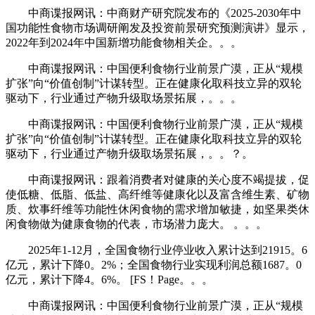
中商谍报网讯：中商财产研究院发布的《2025-2030年中
国功能性食物市场调研阐发及投资前景研究预测演讲》显示，
2022年到2024年中国新增功能食物相关企。。。
中商谍报网讯：中国便利食物行业前景广漠，正从“规模
扩张”向“价值创制”计谋转型。正在健康化取科技立异的双轮
驱动下，行业通过产物升级取场景拓展，。。。
中商谍报网讯：中国便利食物行业前景广漠，正从“规模
扩张”向“价值创制”计谋转型。正在健康化取科技立异的双轮
驱动下，行业通过产物升级取场景拓展，。。？。
中商谍报网讯：跟着消费者对健康的关心度不竭提拔，促
使低糖、低脂、低盐、高纤维等健康化以及富含维生素、矿物
质、炊事纤维等功能性休闲食物的需求增加敏捷，如坚果类休
闲食物做为健康食物的代表，市场潜力庞大。 。。。
2025年1-12月，全国食物行业停业收入累计达到21915。6
亿元，累计下降0。2%；全国食物行业实现利润总额1687。0
亿元，累计下降4。6%。 [FS！Page。。。
中商谍报网讯：中国便利食物行业前景广漠，正从“规模