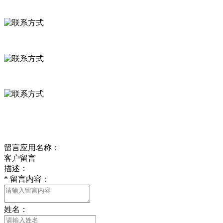
联系方式
河北省保定市徐水县崔庄镇吴庄村
0312-8799456 18633256098
delishipin@yeah.net
给我留言
留言应用名称：
客户留言
描述：
*
留言内容：
姓名：