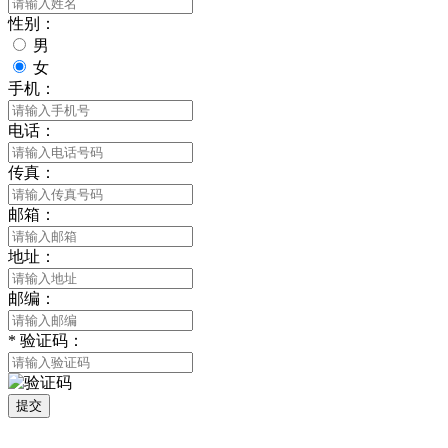
性别：
男
女
手机：
电话：
传真：
邮箱：
地址：
邮编：
*
验证码：
提交