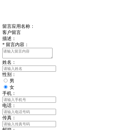
delishipin@yeah.net
给我留言
留言应用名称：
客户留言
描述：
*
留言内容：
姓名：
性别：
男
女
手机：
电话：
传真：
邮箱：