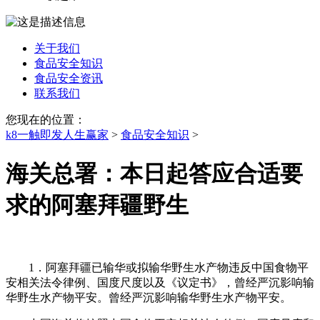
关于我们
食品安全知识
食品安全资讯
联系我们
您现在的位置：
k8一触即发人生赢家
>
食品安全知识
>
海关总署：本日起答应合适要
求的阿塞拜疆野生
1．阿塞拜疆已输华或拟输华野生水产物违反中国食物平
安相关法令律例、国度尺度以及《议定书》，曾经严沉影响输
华野生水产物平安。曾经严沉影响输华野生水产物平安。