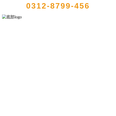
0312-8799-456
河北k8一触即发人生赢家食品有限公司创建于1991年，是经省级注册
的大型农产品加工出口企业，注册资金2000万元，总资产1亿多元。公
司产品有速冻甜糯玉米，芦笋，青豆，草莓，花菜，青刀豆，混合
菜，胡萝卜等。
服务支持
关于我们
食品安全知识
食品安全资讯
联系我们