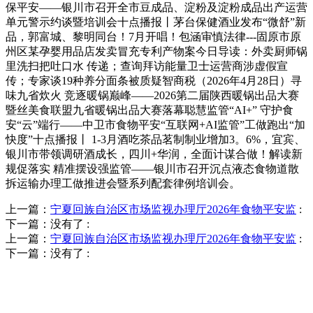
保平安——银川市召开全市豆成品、淀粉及淀粉成品出产运营
单元警示约谈暨培训会十点播报丨茅台保健酒业发布“微舒”新
品，郭富城、黎明同台！7月开唱！包涵审慎法律---固原市原
州区某孕婴用品店发卖冒充专利产物案今日导读：外卖厨师锅
里洗扫把吐口水 传递；查询拜访能量卫士运营商涉虚假宣
传；专家谈19种养分面条被质疑智商税（2026年4月28日）寻
味九省炊火 竞逐暖锅巅峰——2026第二届陕西暖锅出品大赛
暨丝美食联盟九省暖锅出品大赛落幕聪慧监管“AI+” 守护食
安“云”端行——中卫市食物平安“互联网+AI监管”工做跑出“加
快度”十点播报丨 1-3月酒吃茶品茗制制业增加3。6%，宜宾、
银川市带领调研酒成长，四川+华润，全面计谋合做！解读新
规促落实 精准摆设强监管——银川市召开沉点液态食物道散
拆运输办理工做推进会暨系列配套律例培训会。
上一篇：
宁夏回族自治区市场监视办理厅2026年食物平安监
:
下一篇：没有了
:
上一篇：
宁夏回族自治区市场监视办理厅2026年食物平安监
:
下一篇：没有了
:
QUICK CONTACT US