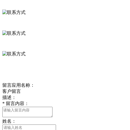
联系方式
河北省保定市徐水县崔庄镇吴庄村
0312-8799456 18633256098
delishipin@yeah.net
给我留言
留言应用名称：
客户留言
描述：
*
留言内容：
姓名：