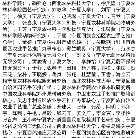
林科学院），鞠延仑（西北农林科技大学），徐美隆（宁夏农
林科学院园艺研究所）刘敦华（宁夏大学），刘军（宁夏大
学），徐昊（宁夏大学），赵晓璐（宁夏大学），马琴（宁夏
大学），张喜康（宁夏大学）刘畅（宁夏农林科学院动物研究
所），王芳（宁夏农林科学院动物研究所），朱猛蒙（宁夏农
林科学院动物研究所），于丽（宁夏回族自治区农业手艺推广
总坐），董婕（宁夏枸杞财产成长核心），吴晓燕（银川市西
夏区农业手艺推广办事核心）郑兰喷鼻（宁夏大学），范永杰
（宁夏元蔚环保科技无限公司），刘文义（宁夏元蔚环保科技
无限公司），黄凌霄（宁夏大学），李静怡（宁夏元蔚环保科
技无限公司）于蓉，魏春华，田梅，杨万邦，郭松，张怯，贺
玉花，梁朴，王晓媛，岳贞，张翔，杜慧莹，王雪，海金云，
梅宁夏农林科学院园艺研究所，西北农林科技大学，宁夏回族
自治区园艺手艺推广坐，宁夏农林科学院农业资本取研究所，
中国农业科学院郑州果树研究所，中卫市农业手艺推广取培训
核心，吴忠市利通区农业手艺推广办事核心，宁夏回族自治区
农业手艺推广总坐葛谦，开建荣，张静，张昂，闫玥，孙翔
宇，陈翔，牛艳，吕毅，钱云开，姜文广，李金宸，李相怡，
张言志，王小峰宁夏农产质量量尺度取检测手艺研究所，宁夏
张裕龙谕酒庄无限公司，西北农林科技大学，秦皇岛海关手艺
核心，宁夏西鸽酒庄无限公司，宁夏回族自治区食物检测研究