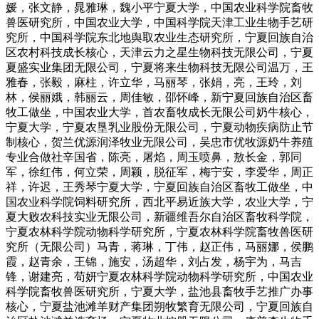
媛，张文静，晁雅琳，魏小平宁夏大学，中国农业科学院畜牧
兽医研究所，中国农业大学，中国科学院天津工业生物手艺研
究所，中国科学院东北地舆取农业生态研究所，宁夏回族自治
区农村科技成长核心，天津云力之星生物科技无限公司，宁夏
夏盛实业集团无限公司，宁夏将来生物科技无限公司温万，王
雅春，张毅，麻柱，许立华，马丽琴，张娟，亮，王玲，刘
林，侯丽娥，韩丽云，周佳敏，邵怀峰，新宁夏回族自治区畜
牧工做坐，中国农业大学，首农畜牧成长无限公司奶牛核心，
宁夏大学，宁夏农垦乳业股份无限公司，宁夏动物疾病防止节
制核心，贺兰优源润泽牧业无限公司，吴忠市优牧源奶牛养殖
专业合做社辛国省，陈亮，屠焰，周玉喷鼻，敖长金，郭同
军，徐红伟，何立荣，周颖，脱征军，梅宁安，李爱华，周正
祥，许迟，王秀琴宁夏大学，宁夏回族自治区畜牧工做坐，中
国农业科学院饲料研究所，西北平易近族大学，农业大学，宁
夏大败农科技实业无限公司，新疆维吾尔自治区畜牧科学院，
宁夏农林科学院动物科学研究所，宁夏农林科学院畜牧兽医研
究所（无限公司）马青，蒋琳，丁伟，赵正伟，马丽娜，侯鹏
霞，赵青余，王锦，施安，汤超华，刘占发，杨宇为，马吉
锋，谢建亮，苟妍宁夏农林科学院动物科学研究所，中国农业
科学院畜牧兽医研究所，宁夏大学，盐池县畜牧手艺推广办事
核心，宁夏盐池滩羊财产集团朔牧繁育无限公司，宁夏回族自