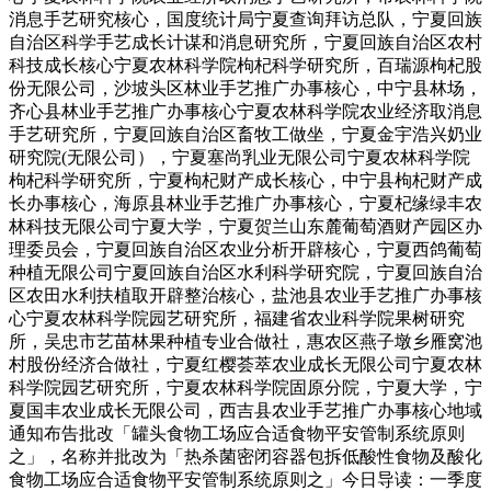
消息手艺研究核心，国度统计局宁夏查询拜访总队，宁夏回族
自治区科学手艺成长计谋和消息研究所，宁夏回族自治区农村
科技成长核心宁夏农林科学院枸杞科学研究所，百瑞源枸杞股
份无限公司，沙坡头区林业手艺推广办事核心，中宁县林场，
齐心县林业手艺推广办事核心宁夏农林科学院农业经济取消息
手艺研究所，宁夏回族自治区畜牧工做坐，宁夏金宇浩兴奶业
研究院(无限公司），宁夏塞尚乳业无限公司宁夏农林科学院
枸杞科学研究所，宁夏枸杞财产成长核心，中宁县枸杞财产成
长办事核心，海原县林业手艺推广办事核心，宁夏杞缘绿丰农
林科技无限公司宁夏大学，宁夏贺兰山东麓葡萄酒财产园区办
理委员会，宁夏回族自治区农业分析开辟核心，宁夏西鸽葡萄
种植无限公司宁夏回族自治区水利科学研究院，宁夏回族自治
区农田水利扶植取开辟整治核心，盐池县农业手艺推广办事核
心宁夏农林科学院园艺研究所，福建省农业科学院果树研究
所，吴忠市艺苗林果种植专业合做社，惠农区燕子墩乡雁窝池
村股份经济合做社，宁夏红樱荟萃农业成长无限公司宁夏农林
科学院园艺研究所，宁夏农林科学院固原分院，宁夏大学，宁
夏国丰农业成长无限公司，西吉县农业手艺推广办事核心地域
通知布告批改「罐头食物工场应合适食物平安管制系统原则
之」，名称并批改为「热杀菌密闭容器包拆低酸性食物及酸化
食物工场应合适食物平安管制系统原则之」今日导读：一季度