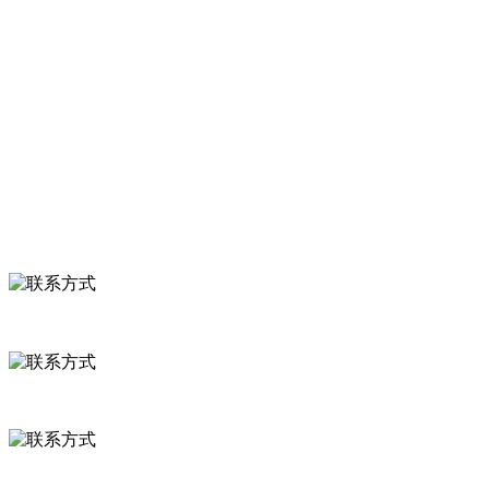
关于我们
食品安全知识
食品安全资讯
联系我们
联系方式
河北省保定市徐水县崔庄镇吴庄村
0312-8799456 18633256098
delishipin@yeah.net