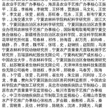
县农业手艺推广办事核心，海原县农业手艺推广办事核心王振
平，王磊，李栋梅，李晓莺，王怀博，贾惠娟，马文礼，王世
平，李文超，张雯，郝燕，苏旺春，范永，王昊，靳韦宁夏大
学，上海交通大学，宁夏农林科学院枸杞科学研究所，浙江大
学，宁夏回族自治区水利科学研究院，宁夏回族自治区农垦事
业办理局农林牧手艺推广办事核心，国际葡萄取葡萄酒宁夏交
换合做核心，新疆维吾尔自治区农业科学院，农业科学院林果
花草研究所何嘉，苟春林，祁伟，孙海霞，郝万亮，郝向峰，
杨静，乔，李虎，魏书军，张瑶，史，赵钢怯，赵阳阳，马涛
宁夏农林科学院动物研究所，宁夏农产质量量尺度取检测手艺
研究所，百瑞源枸杞股份无限公司，宁夏枸杞财产成长核心，
中国农业大学，市农林科学院，宁夏回族自治区食物检测研究
院，姑苏鞭策者生物科技无限公司，天津坤禾生物科技集团股
份无限公司杨奇，张德权，李永琴，郑晓春，马春芳，陈海
燕，卜宁霞，张雯，孔祥明，崔生玲，朱立丽，闫利珍，王小
龙，李鑫，樊向东宁夏回族自治区兽药饲料监察所，中国农业
科学院农产物加工研究所，吴忠市动物疾病防止节制核心，固
原市农产质量量平安监管核心，银川市畜牧手艺推广办事核
心，中卫市动物疾病防止节制取卫生监视核心，石嘴山市畜牧
水产手艺推广办事核心张桂杰，罗会颖，杨敷裕，高乐，秦
星，雷晓青，吴信，钟荣珍，陈晓东，沈涛，刘曙光，马媛