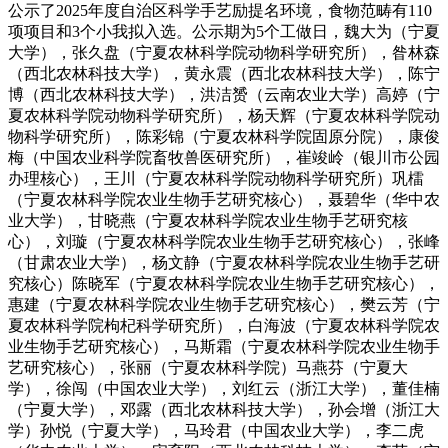
公示了2025年度自治区科学手艺励提名环境，食物范畴有110
项项目和3个小我拟入选。公示期为5个工做日，魏大为（宁夏
大学），张久盘（宁夏农林科学院动物科学研究所），昝林森
（西北农林科技大学），黄永震（西北农林科技大学），陈宁
博（西北农林科技大学），洪洁赟（云南农业大学）高婷（宁
夏农林科学院动物科学研究所），杨天辉（宁夏农林科学院动
物科学研究所），陈彩锦（宁夏农林科学院固原分院），康俊
梅（中国农业科学院畜牧兽医研究所），崔竣岭（银川市公园
办理核心），王川（宁夏农林科学院动物科学研究所）巩檑
（宁夏农林科学院农业生物手艺研究核心），聂碧华（华中农
业大学），甘晓燕（宁夏农林科学院农业生物手艺研究核
心），刘璇（宁夏农林科学院农业生物手艺研究核心），张峰
（甘肃农业大学），杨文静（宁夏农林科学院农业生物手艺研
究核心）陈晓军（宁夏农林科学院农业生物手艺研究核心），
惠建（宁夏农林科学院农业生物手艺研究核心），樊云芳（宁
夏农林科学院枸杞科学研究所），白海波（宁夏农林科学院农
业生物手艺研究核心），马斯霜（宁夏农林科学院农业生物手
艺研究核心），张丽（宁夏农林科学院）马燕芬（宁夏大
学），徐闯（中国农业大学），刘红云（浙江大学），董佳楠
（宁夏大学），邓露（西北农林科技大学），孙会增（浙江大
学）孙悦（宁夏大学），马玲君（中国农业大学），李二虎