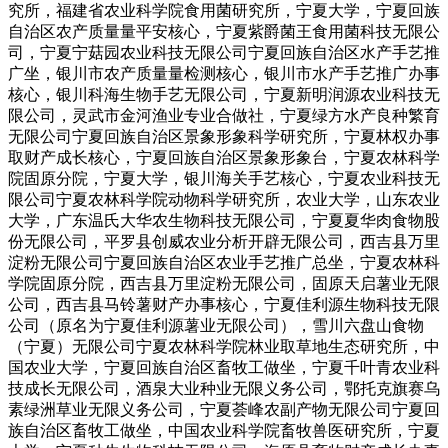
究所，福建省农业科学院食用菌研究所，宁夏大学，宁夏回族
自治区农产质量量平安核心，宁夏紫爵菌王食用菌科技无限公
司，宁夏宁菇园农业科技无限公司宁夏回族自治区水产手艺推
广坐，银川市农产质量量检测核心，银川市水产手艺推广办事
核心，银川科海生物手艺无限公司，宁夏新明润源农业科技无
限公司，灵武市金河渔业专业合做社，宁夏绿方水产良种繁育
无限公司宁夏回族自治区景象形象科学研究所，宁夏林权办事
取财产成长核心，宁夏回族自治区景象形象台，宁夏农林科学
院固原分院，宁夏大学，银川海关手艺核心，宁夏农业科技无
限公司宁夏农林科学院动物科学研究所，农业大学，山东农业
大学，广东温氏大华农生物科技无限公司，宁夏夏华肉食物股
份无限公司，平罗县创威农业分析开辟无限公司，西吉县万里
淀粉无限公司宁夏回族自治区农业手艺推广总坐，宁夏农林科
学院固原分院，西吉县万里淀粉无限公司，固原天启薯业无限
公司，西吉县马铃薯财产办事核心，宁夏佳利源生物科技无限
公司（原名为宁夏佳利源薯业无限公司），雪川六盘山食物
（宁夏）无限公司宁夏农林科学院林业取草地生态研究所，中
国农业大学，宁夏回族自治区畜牧工做坐，宁夏千叶青农业科
技成长无限公司，酒泉大业种业无限义务公司，鄂托克旗赛乌
素绿洲草业无限义务公司，宁夏荟峰农副产物无限公司宁夏回
族自治区畜牧工做坐，中国农业科学院畜牧兽医研究所，宁夏