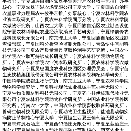
事核心，宁夏回族自治区农垦事业办理局农林牧手艺推广办事
核心，宁夏农垦连湖农场无限公司宁夏大学，宁夏回族自治区
农垦事业办理局农林牧手艺推广办事核心，宁夏农林科学院农
业资本取研究所，宁夏农林科学院固原分院，宁夏农林科学院
农做物研究所，山西农业大学，宁夏回族自治区农业勘查设想
院宁夏农林科学院农业经济取消息手艺研究所，宁夏绿前锋农
业科技成长无限公司，南京理工大学，宁夏回族自治区农业勘
查设想院，宁夏国科分析查验监测无限公司，青岛悟牛智能科
技无限公司宁夏农产质量量尺度取检测手艺研究所，中国农业
科学院农业取可持续成长研究所，宁夏农林科学院动物研究
所，宁夏农林科学院农业资本取研究所，宁夏农林科学院农做
物研究所，宁夏吴忠国度农业科技园区办理委员会，宁夏宁苗
生态扶植集团股份无限公司宁夏农林科学院枸杞科学研究所，
中国科学院成都生物研究所，南京工业大学，宁夏农林科学院
动物科学研究所，宁夏科杞现代农业机械手艺办事无限公司，
宁夏生物质新材料科技无限公司，宁夏齐心县伊杨现代牧业无
限公司宁夏农林科学院动物科学研究所，中国农业科学院兽医
研究所，河南农业大学，中国农业科学院畜牧取兽药研究所，
兽研生物科技无限公司，宁夏动物卫生监视所，盐池县动物疾
病防止节制核心宁夏大学，宁夏恒生西夏王葡萄酒无限公司，
宁夏志辉源石酒庄，宁夏西鸽酒庄无限公司，宁夏皇蔻酒庄无
限公司宁夏回族自治区动物疾病防止节制核心，南京农业大