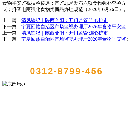
食物平安监视抽检传递；市监总局发布六项食物弥补查验方
式；抖音电商强化食物类商品办理规范（2026年6月26日）。
上一篇：
清风铁纪｜陕西合阳：开门监管 连心护市
:
下一篇：
宁夏回族自治区市场监视办理厅2026年食物平安监
:
上一篇：
清风铁纪｜陕西合阳：开门监管 连心护市
:
下一篇：
宁夏回族自治区市场监视办理厅2026年食物平安监
:
QUICK CONTACT US
0312-8799-456
河北k8一触即发人生赢家食品有限公司创建于1991年，是经省级注册
的大型农产品加工出口企业，注册资金2000万元，总资产1亿多元。公
司产品有速冻甜糯玉米，芦笋，青豆，草莓，花菜，青刀豆，混合
菜，胡萝卜等。
服务支持