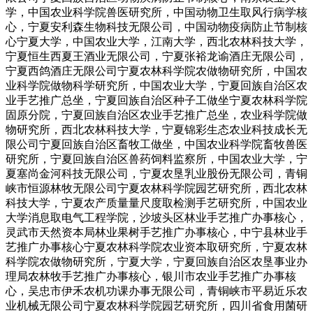
学，中国农业科学院兽医研究所，中国动物卫生取风行病学核
心，宁夏安利森生物科技无限公司，中国动物疫病防止节制核
心宁夏大学，中国农业大学，江南大学，西北农林科技大学，
宁夏恒生西夏王酒业无限公司，宁夏张裕龙谕酒庄无限公司，
宁夏西鸽酒庄无限公司宁夏农林科学院农做物研究所，中国农
业科学院做物科学研究所，中国农业大学，宁夏回族自治区农
业手艺推广总坐，宁夏回族自治区种子工做坐宁夏农林科学院
固原分院，宁夏回族自治区农业手艺推广总坐，农业科学院做
物研究所，西北农林科技大学，宁夏锦彩生态农业科技成长无
限公司宁夏回族自治区畜牧工做坐，中国农业科学院畜牧兽医
研究所，宁夏回族自治区兽药饲料监察所，中国农业大学，宁
夏塞尚金河科技无限公司，宁夏农垦乳业股份无限公司，青铜
峡市恒源林牧无限公司宁夏农林科学院园艺研究所，西北农林
科技大学，宁夏农产质量量尺度取检测手艺研究所，中国农业
大学消息取电气工程学院，沙坡头区林业手艺推广办事核心，
灵武市天然资本局林业果树手艺推广办事核心，中宁县林业手
艺推广办事核心宁夏农林科学院农业资本取研究所，宁夏农林
科学院农做物研究所，宁夏大学，宁夏回族自治区农垦事业办
理局农林牧手艺推广办事核心，银川市农业手艺推广办事核
心，吴忠市伊禾农机功课办事无限公司，青铜峡市平易近乐农
业机械无限公司宁夏农林科学院园艺研究所，四川省食用菌研