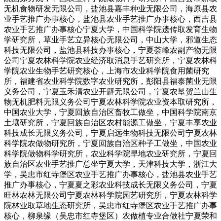
无机食物研发无限公司，盐池县嘉丰种业无限公司，海原县农
业手艺推广办事核心，盐池县农业手艺推广办事核心，西吉县
农业手艺推广办事核心宁夏大学，中国科学院遗传取发育生物
学研究所，草业手艺立异核心无限公司，中山大学，邪道生态
科技无限公司，盐池县科技办事核心，宁夏荟峰农副产物无限
公司宁夏农林科学院农业经济取消息手艺研究所，宁夏农林科
学院农业生物手艺研究核心，上海市农业科学院食用菌研究
所，福建省农业科学院数字农业研究所，彭阳县福泰菌业无限
义务公司，宁夏玉禾清农业开辟无限公司，宁夏农垦贺兰山生
物无机肥料无限义务公司宁夏农林科学院农业资本取研究所，
中国农业大学，宁夏回族自治区畜牧工做坐，中国科学院南京
土壤研究所，宁夏回族自治区农村能源工做坐，宁夏丰享农业
科技成长无限义务公司，宁夏启远生物科技无限公司宁夏农林
科学院农做物研究所，宁夏回族自治区种子工做坐，中国农业
科学院做物科学研究所，农业科学院旱地农业研究所，宁夏回
族自治区农业手艺推广总坐宁夏大学，天津科技大学，浙江大
学，吴忠市红寺堡区农业手艺推广办事核心，盐池县农业手艺
推广办事核心，宁夏夏之彩农业科技成长无限义务公司，宁夏
旺林农林无限公司宁夏农林科学院园艺研究所，宁夏农林科学
院林业取草地生态研究所，吴忠市红寺堡区农业手艺推广办事
核心，柳泉缘（吴忠市红寺堡区）农做植专业合做社宁夏荣和