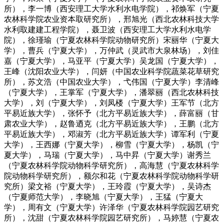
所），李一博（西安理工大学水利水电学院），祁焕军（宁夏
农林科学院农业资本取研究所），邢旭光（西北农林科技大学
水利取建建工程学院），聂卫波（西安理工大学水利水电学
院），徐瑾瑜（宁夏农林科学院动物研究所）宋丽华（宁夏大
学），曹兵（宁夏大学），万仲武（灵武市大泉林场），刘佳
嘉（宁夏大学），马亚平（宁夏大学）吴龙国（宁夏大学），
王峰（沈阳农业大学），闫妍（中国农业科学院蔬菜花草研究
所），苏文浩（中国农业大学），弋伟国（宁夏大学）李清峰
（宁夏大学），王掌军（宁夏大学），潘翠丽（西北农林科技
大学），刘（宁夏大学），刘凤楼（宁夏大学）王军节（北方
平易近族大学），张怀予（北方平易近族大学），薛富丽（甘
肃农业大学），赵鲁迺克（北方平易近族大学），王鹏（北方
平易近族大学），邓淑芳（北方平易近族大学）谭军利（宁夏
大学），王西娜（宁夏大学），柳雪（宁夏大学），杨凯（宁
夏大学），马瑞（宁夏大学），马中昇（宁夏大学）谢秀兰
（宁夏农林科学院动物科学研究所），高海慧（宁夏农林科学
院动物科学研究所），额尔和花（宁夏农林科学院动物科学研
究所）梁文裕（宁夏大学），王玲霞（宁夏大学），吴诗杰
（宁夏师范大学），李晓旭（宁夏大学），王猛（宁夏大
学），周有文（宁夏大学）许泽华（宁夏农林科学院园艺研究
所），沈甜（宁夏农林科学院园艺研究所），马婷慧（宁夏农