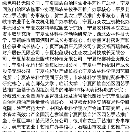
绿色科技无限公司，宁夏回族自治区农业手艺推广总坐，宁夏
回族自治区农垦事业办理局农林牧手艺推广办事核心，平罗县
农业手艺推广办事核心，贺兰县农业手艺推广办事核心，青铜
峡市农业手艺和农机化推广办事核心，宁夏万众农业机械化办
事无限公司宁夏农林科学院园艺研究所，宁夏农林科学院农业
资本取研究所，宁夏农林科学院动物研究所，西北农林科技大
学，青铜峡市葡萄酒财产成长办事核心，红寺堡区村落财产和
社会事业成长核心，宁夏西鸽酒庄无限公司宁夏沃福百瑞枸杞
财产股份无限公司，宁夏杞蕴现代生态农业科技成长无限公
司，宁夏菊花台庄园枸杞种植无限公司，宁夏杞鑫种业无限公
司，宁夏中杞枸杞商业集团无限公司，宁夏中宁枸杞财产成长
股份无限公司，宁夏枸杞财产成长核心宁夏农林科学院园艺研
究所，宁夏农林科学院固原分院，市农林科学院智能配备手艺
研究核心，南京师范大学，临沂大学，宁夏回族自治区园艺手
艺推广坐基于基因组沉测序的滩羊RFI标识表记标帜的研究；
分歧残剩采食量滩羊瘤胃微生物及瘤胃液代谢物研究宁夏回族
自治区粮油产质量量检测核心，国度粮食和物资储蓄局科学研
究院，陕西师范大学，中国农业科学院农产物加工研究所，林
木资本高效出产全国沉点尝试室宁夏回族自治区园艺手艺推广
坐，宁夏巨丰种苗无限义务公司，银川市农业手艺推广办事核
心，吴忠市农业手艺推广办事核心，石嘴山市农业手艺推广办