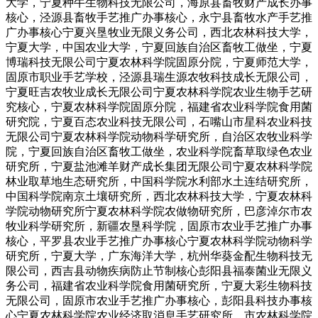
大学，宁夏种牛生物科技无限公司，海原县畜牧财产成长办事
核心，泾源县畜牧手艺推广办事核心，永宁县畜牧水产手艺推
广办事核心宁夏兴垦牧业无限义务公司，西北农林科技大学，
宁夏大学，中国农业大学，宁夏回族自治区畜牧工做坐，宁夏
博瑞科技无限公司宁夏农林科学院固原分院，宁夏师范大学，
固原市职业手艺学校，泾源县瑞生源农牧科技成长无限公司，
宁夏旺吉农牧业成长无限公司宁夏农林科学院农业生物手艺研
究核心，宁夏农林科学院固原分院，福建省农业科学院食用菌
研究院，宁夏百态农业科技无限公司，石嘴山市星科农业科技
无限公司宁夏农林科学院动物科学研究所，自治区农牧业科学
院，宁夏回族自治区畜牧工做坐，农业科学院畜草取绿色农业
研究所，宁夏盐池滩羊财产成长集团无限公司宁夏农林科学院
林业取草地生态研究所，中国科学院水利部水土连结研究所，
中国科学院南京土壤研究所，西北农林科技大学，宁夏农林科
学院动物研究所宁夏农林科学院农做物研究所，巴彦淖尔市农
牧业科学研究所，新疆农垦科学院，固原市农业手艺推广办事
核心，平罗县农业手艺推广办事核心宁夏农林科学院动物科学
研究所，宁夏大学，广东海洋大学，杭州华葵金配生物科技无
限公司，西吉县动物疾病防止节制核心彭阳县福泰菌业无限义
务公司，福建省农业科学院食用菌研究所，宁夏大彩生物科技
无限公司，固原市农业手艺推广办事核心，彭阳县科技办事核
心宁夏农林科学院农业经济取消息手艺研究所，市农林科学院