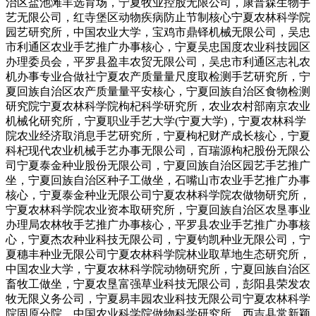
治区盐池滩羊选育场，宁夏牧业控股无限公司，康普森生物手
艺无限公司，红寺堡区动物疾病防止节制核心宁夏农林科学院
园艺研究所，中国农业大学，宝鸡市鼎铎机械无限公司，吴忠
市利通区农业手艺推广办事核心，宁夏吴忠国度农业科技园区
办理委员会，平罗县盈丰农贸无限公司，吴忠市利通区志礼农
机办事专业合做社宁夏农产质量量尺度取检测手艺研究所，宁
夏回族自治区农产质量量平安核心，宁夏回族自治区食物检测
研究院宁夏农林科学院枸杞科学研究所，农业农村部南京农业
机械化研究所，宁夏职业手艺大学(宁夏大学)，宁夏农林科学
院农业经济取消息手艺研究所，宁夏枸杞财产成长核心，宁夏
科杞现代农业机械手艺办事无限公司，百瑞源枸杞股份无限公
司宁夏泰金种业股份无限公司，宁夏回族自治区园艺手艺推广
坐，宁夏回族自治区种子工做坐，石嘴山市农业手艺推广办事
核心，宁夏泰金种业无限公司宁夏农林科学院农做物研究所，
宁夏农林科学院农业资本取研究所，宁夏回族自治区农垦事业
办理局农林牧手艺推广办事核心，平罗县农业手艺推广办事核
心，宁夏杰农种业科技无限公司，宁夏钧凯种业无限公司，宁
夏穗丰种业无限公司宁夏农林科学院林业取草地生态研究所，
中国农业大学，宁夏农林科学院动物研究所，宁夏回族自治区
畜牧工做坐，宁夏农垦富强草业科技无限公司，彭阳县荣发农
牧无限义务公司，宁夏易丰园农业科技无限公司宁夏农林科学
院固原分院，中国农业科学院做物科学研究所，西吉县常新颖