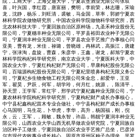
院，工商大学，上海交通大学，宁夏农垦酒业无限公司张双
喜，叶兴国，李红霞，唐富丽，樊明，李前荣，林志珊，宋瑜
龙，沈静，杨乐，刘旺清，裘敏，马金国，草率，郭娇宁夏农
林科学院农做物研究所，中国农业科学院做物科学研究所，西
北农林科技大学，宁夏回族自治区原种场，九圣禾种业股份无
限公司，宁夏穗丰种业无限公司，平罗县裕田农业种子无限公
司，宁夏润丰种业无限公司，平罗县农业手艺推广办事核心闫
亚美，曹有龙，米佳，禄璐，曾晓雄，冉林武，高振江，唐建
宁，张渌淘，盘旋，曹森，朱彦华，王鑫，谢龙，郝旭宁夏农
林科学院枸杞科学研究所，南京农业大学，宁夏医科大学，中
国农业大学，宁夏红枸杞财产无限公司，早康枸杞股份无限公
司，百瑞源枸杞股份无限公司，宁夏杞里喷鼻枸杞无限义务公
司，宁夏杞乡生物食物工程无限公司朱金忠，郝爱华，王亚
军，翟昊，尹跃，何军，胡学玲，何月红，姚源，，陈清平，
孙天罡，王学军，常红宇，邢学武宁夏杞鑫种业无限公司，宁
夏农林科学院枸杞科学研究所，宁夏枸杞财产成长办事核心，
中宁县杞鑫枸杞苗木专业合做社，中宁县枸杞财产成长办事核
心马国明，马生花，卜华虎，李华，高升，杨国福，刚，倪
永，云，王军，，顾敏，魏永智，许晶，韩靓宁夏润丰种业无
限公司，山西农业大学山西无机旱做农业研究院，宁夏回族自
治区种子工做坐，宁夏回族自治区农业手艺推广总坐，巴彦淖
尔市现代农牧事业成长核心，固原市原州区种子办理坐，平罗