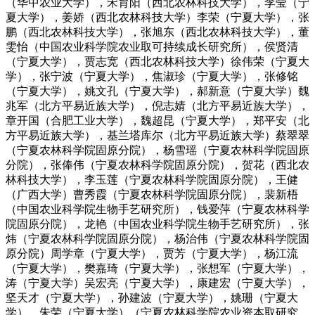
（华中农业大学），宋育阳（西北农林科技大学），李莹（宁
夏大学），姜娇（西北农林科技大学）李荣（宁夏大学），张
鹏（西北农林科技大学），张旭东（西北农林科技大学），董
雯怡（中国农业科学院农业取可持续成长研究所），侯贤清
（宁夏大学），贾志宽（西北农林科技大学）徐伟荣（宁夏大
学），张宁波（宁夏大学），焦淑珍（宁夏大学），张修铭
（宁夏大学），姚文孔（宁夏大学），郝新意（宁夏大学）魏
兆军（北方平易近族大学），倪志婧（北方平易近族大学），
章开国（合肥工业大学），魏超昆（宁夏大学），郑平安（北
方平易近族大学），基兰塔库尔（北方平易近族大学）蔡翠翠
（宁夏农林科学院固原分院），杨雪瑶（宁夏农林科学院固原
分院），张俸伟（宁夏农林科学院固原分院），贺花（西北农
林科技大学），李玉莲（宁夏农林科学院固原分院），王健
（广西大学）曹秀霞（宁夏农林科学院固原分院），裴新梧
（中国农业科学院生物手艺研究所），钱爱萍（宁夏农林科学
院固原分院），龙艳（中国农业科学院生物手艺研究所），张
炜（宁夏农林科学院固原分院），杨治伟（宁夏农林科学院固
原分院）周学章（宁夏大学），贾芳（宁夏大学），杨江流
（宁夏大学），樊嘉琦（宁夏大学），张想军（宁夏大学），
涛（宁夏大学）吴宏亮（宁夏大学），康建宏（宁夏大学），
坚天才（宁夏大学），孙建波（宁夏大学），姚珊（宁夏大
学），朱荣（宁夏大学）（宁夏农林科学院农业资本取研究