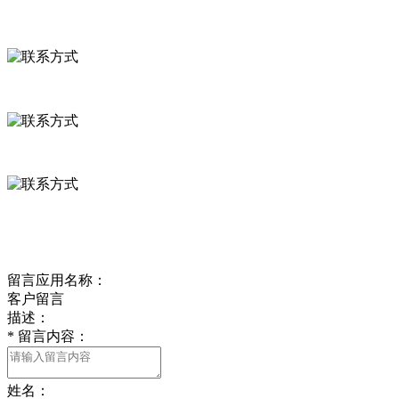
联系方式
河北省保定市徐水县崔庄镇吴庄村
0312-8799456 18633256098
delishipin@yeah.net
给我留言
留言应用名称：
客户留言
描述：
*
留言内容：
姓名：