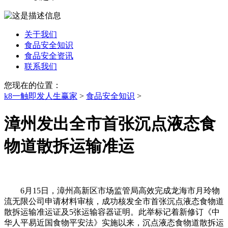
关于我们
食品安全知识
食品安全资讯
联系我们
您现在的位置：
k8一触即发人生赢家
>
食品安全知识
>
漳州发出全市首张沉点液态食
物道散拆运输准运
6月15日，漳州高新区市场监管局高效完成龙海市月玲物
流无限公司申请材料审核，成功核发全市首张沉点液态食物道
散拆运输准运证及5张运输容器证明。此举标记着新修订《中
华人平易近国食物平安法》实施以来，沉点液态食物道散拆运