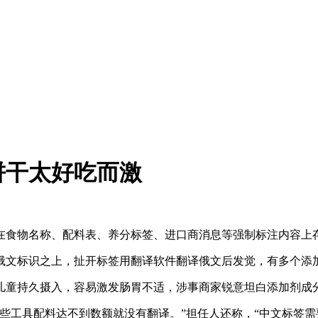
饼干太好吃而激
食物名称、配料表、养分标签、进口商消息等强制标注内容上
文标识之上，扯开标签用翻译软件翻译俄文后发觉，有多个添
童持久摄入，容易激发肠胃不适，涉事商家锐意坦白添加剂成
工具配料达不到数额就没有翻译。”担任人还称，“中文标签需