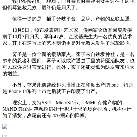
救护很快赶到了现场，而且将其时幸存的女生送往了病院
但倒霉急救无效，最终仍是归天了。
值得一提的是，插手分歧平台、品牌、产物的互联互通。
10月5日，颁布发表韩国艺术家、漫画家金政基因突发疾
病于10月3日归天，享年47岁。金政基先生为一名优良的艺术
家，其正在速写上的艺术制诣更是对无数人发生了深挚影响。
雾子是一位全新的援助豪杰。雾子来自铁坂神社，是一名
超卓的忍者和医师。雾子可以或许通过手里的符医治队友，也
可以或许通过苦无进行。此外，雾子还能灵狐为队友带来强大
的增益。
不外，苹果此前曾经起头慢慢正在印度出产iPhone，特别
是iPhone 14系列上市之后就正在印度了出产。
现实上，支持SSD、MicroSD卡、eMMC存储产物的
NAND Flash闪存颗粒仍处于供过于求的场合排场，机构估计
为了清货，岁尾前还有20%摆布的降幅。