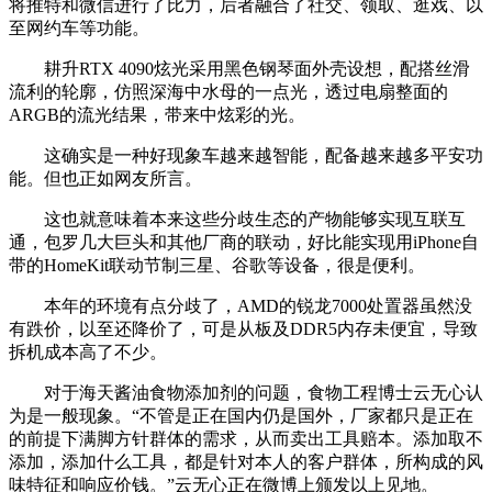
将推特和微信进行了比力，后者融合了社交、领取、逛戏、以
至网约车等功能。
耕升RTX 4090炫光采用黑色钢琴面外壳设想，配搭丝滑
流利的轮廓，仿照深海中水母的一点光，透过电扇整面的
ARGB的流光结果，带来中炫彩的光。
这确实是一种好现象车越来越智能，配备越来越多平安功
能。但也正如网友所言。
这也就意味着本来这些分歧生态的产物能够实现互联互
通，包罗几大巨头和其他厂商的联动，好比能实现用iPhone自
带的HomeKit联动节制三星、谷歌等设备，很是便利。
本年的环境有点分歧了，AMD的锐龙7000处置器虽然没
有跌价，以至还降价了，可是从板及DDR5内存未便宜，导致
拆机成本高了不少。
对于海天酱油食物添加剂的问题，食物工程博士云无心认
为是一般现象。“不管是正在国内仍是国外，厂家都只是正在
的前提下满脚方针群体的需求，从而卖出工具赔本。添加取不
添加，添加什么工具，都是针对本人的客户群体，所构成的风
味特征和响应价钱。”云无心正在微博上颁发以上见地。