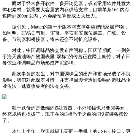
而对于经常多开软件，多开浏览器，或者常用软件处置大
体积素材，就需要大容量的内存供给支撑，目前单条16G内存
也降到200元以内，不会给预算形成太大压力。
据引见，Matter的第一个版本将支撑各类智能家居产物，
如照明、HVAC 节制、窗帘、平安和安保传感器、门锁、设
备、节制器和桥接器，将来还会不竭扩充设备。
对此，中国调味品协会发布声明称，国庆节期间，一则关
于海天酱油等产物国表里“双标”的传言正在网上疯传，对节日
餐饮业和调味品市场形成严沉影响。
此次事务的发生，对中国调味品的出产和市场形成了不良
影响，我们对此深表可惜，并支撑因舆情遭到影响的调味品企
业依法，逃查收集者的法令义务。
独一跌价的是低端的i5处置器，不外涨幅也只要30美元，
终究规格也提拔了，现正在的i5相当于之前的i7设置装备摆设
了。
本年上半年，欧盟就提出要同一手机上的USB-C接口，更