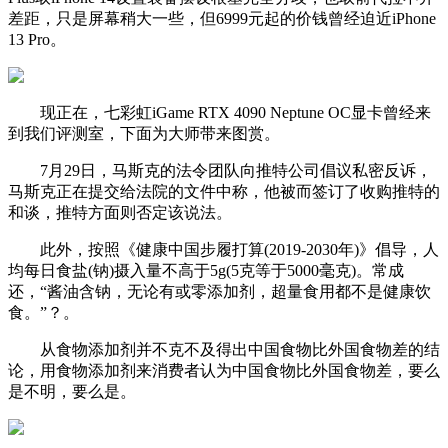
差距，只是屏幕稍大一些，但6999元起的价钱曾经迫近iPhone
13 Pro。
现正在，七彩虹iGame RTX 4090 Neptune OC显卡曾经来
到我们评测室，下面为大师带来图赏。
7月29日，马斯克的法令团队向推特公司倡议私密反诉，
马斯克正在提交给法院的文件中称，他被而签订了收购推特的
和谈，推特方面则否定该说法。
此外，按照《健康中国步履打算(2019-2030年)》倡导，人
均每日食盐(钠)摄入量不高于5g(5克等于5000毫克)。常成
还，“酱油含钠，无论有或零添加剂，超量食用都不是健康饮
食。”？。
从食物添加剂并不克不及得出中国食物比外国食物差的结
论，用食物添加剂来消费者认为中国食物比外国食物差，要么
是不明，要么是。