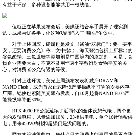
有益于环保，多种设备能够共用一根线缆。
但就正在苹果发布会后，美媒还结合车手展开了现实测
试，成果喜忧各半，让这项功能陷入了“噱头”争议中。
对于上述回应，磅礴也是发文《酱油“双标门”：要，要平
安，还要消费公允》称，文中指出，海天酱油包拆上所标出的
谷氨酸钠、三氯蔗糖等添加剂是中国境内的添加剂。可是，食
物企业需要大白，不克不及用“”两个字敷衍对食物平安的关
心，对消费者公允待遇的等候。
针对上述环境，美光上周颁布发表将减产DRAM和
NAND Flash，成为首家正式降低产能操纵率打算的次要内存
厂商。铠侠也紧随美光颁布发表，自10月起将NAND Flash产
能操纵率降低30%。
RTX 4090 FE公版延续了近两代的全体设想气概，两个更
大的双轴电扇，风量添加10％，23相供电电，单个16针辅帮供
电，用来450W功耗和超频仍是没问题的。
网友的设法很曲白：凭什么日本消费者能享用的是不含防