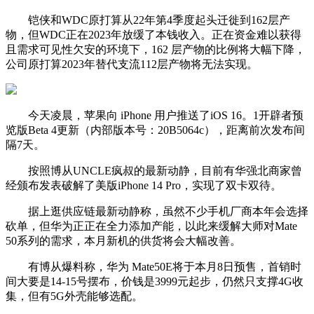
铠侠和WDC原打算从22年第4季度起头迁徙到162层产
物，但WDC正在2023年放缓了本钱收入。正在资金难以获得
且需求可见性欠安的环境下，162 层产物的比例将大幅下降，
公司原打算2023年替代支流112层产物将无法实现。
今天凌晨，苹果向 iPhone 用户推送了iOS 16。1开辟者预
览版Beta 4更新（内部版本号：20B5064c），距离前次发布间
隔7天。
按照博从UNCLE疯叔的最新动静，目前有华强北商家曾
经颁布发表破解了美版iPhone 14 Pro，实现了双卡双待。
据上逛供应链最新动静称，虽然不少手机厂商本年会选择
砍单，但华为正正在全力添加产能，以此来缓解大师对Mate
50系列的需求，本月新机的供货将会大幅改善。
有博从爆料称，华为 Mate50E将于本月8日预售，首销时
间大要是14-15号摆布，价钱是3999元起步，仍然只支撑4G收
集，但有5G外壳能够选配。