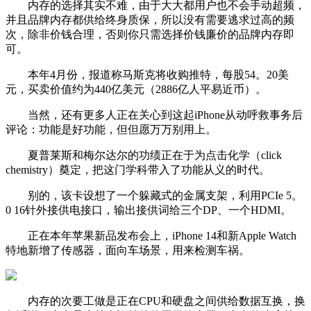
内存的选择其实不难，由于大大都用户也不会手动超频，
并且品牌内存都供给终身质保，所以没有需要逃求过高的频
次，除非价钱合理，否则你只需选择价钱廉价的品牌内存即
可。
本年4月份，报道称马斯克将收购推特，每股54。20美
元，买卖价值约为440亿美元（2886亿人平易近币）。
当然，还有更多人正在关心到这起iPhone从动呼救事务后
评论：功能是好功能，但但愿万万别用上。
夏普莱斯和梅尔达尔的功绩正在于为点击化学（click
chemistry）奠定，把这门学科带入了功能从义的时代。
别的，该卡设想了一个躲藏式的金属支架，利用PCIe 5。
0 16针外接供电接口，输出接供词给三个DP、一个HDMI。
正在本年苹果新品发布会上，iPhone 14和新Apple Watch
特地新增了传感器，面向车场景，用来检测车祸。
内存的次要工做是正在CPU和硬盘之间供给数据互换，换