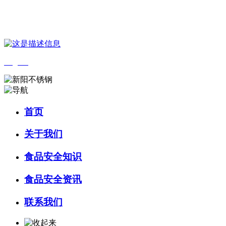
您好，欢迎来到 河北k8一触即发人生赢家食品 官方网站！
English
首页
关于我们
食品安全知识
食品安全资讯
联系我们