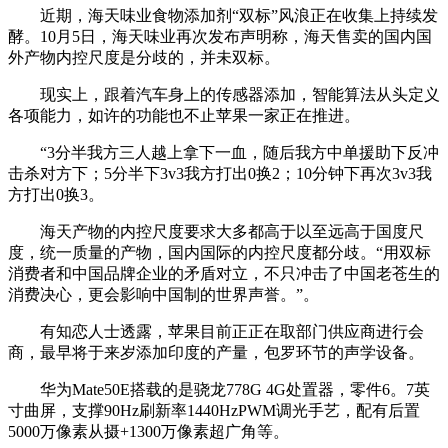
近期，海天味业食物添加剂“双标”风浪正在收集上持续发
酵。10月5日，海天味业再次发布声明称，海天售卖的国内国
外产物内控尺度是分歧的，并未双标。
现实上，跟着汽车身上的传感器添加，智能算法从头定义
各项能力，如许的功能也不止苹果一家正在推进。
“3分半我方三人越上拿下一血，随后我方中单援助下反冲
击杀对方下；5分半下3v3我方打出0换2；10分钟下再次3v3我
方打出0换3。
海天产物的内控尺度要求大多都高于以至远高于国度尺
度，统一质量的产物，国内国际的内控尺度都分歧。“用双标
消费者和中国品牌企业的矛盾对立，不只冲击了中国老苍生的
消费决心，更会影响中国制的世界声誉。”。
有知恋人士透露，苹果目前正正在取部门供应商进行会
商，最早将于来岁添加印度的产量，包罗环节的声学设备。
华为Mate50E搭载的是骁龙778G 4G处置器，零件6。7英
寸曲屏，支撑90Hz刷新率1440HzPWM调光手艺，配有后置
5000万像素从摄+1300万像素超广角等。