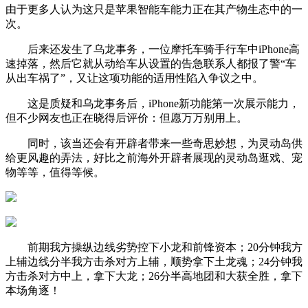
由于更多人认为这只是苹果智能车能力正在其产物生态中的一
次。
后来还发生了乌龙事务，一位摩托车骑手行车中iPhone高
速掉落，然后它就从动给车从设置的告急联系人都报了警“车
从出车祸了”，又让这项功能的适用性陷入争议之中。
这是质疑和乌龙事务后，iPhone新功能第一次展示能力，
但不少网友也正在晓得后评价：但愿万万别用上。
同时，该当还会有开辟者带来一些奇思妙想，为灵动岛供
给更风趣的弄法，好比之前海外开辟者展现的灵动岛逛戏、宠
物等等，值得等候。
前期我方操纵边线劣势控下小龙和前锋资本；20分钟我方
上辅边线分半我方击杀对方上辅，顺势拿下土龙魂；24分钟我
方击杀对方中上，拿下大龙；26分半高地团和大获全胜，拿下
本场角逐！