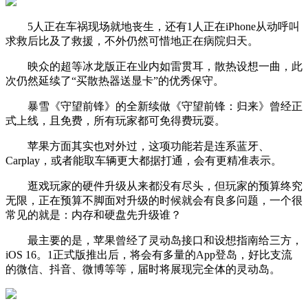
5人正在车祸现场就地丧生，还有1人正在iPhone从动呼叫
求救后比及了救援，不外仍然可惜地正在病院归天。
映众的超等冰龙版正在业内如雷贯耳，散热设想一曲，此
次仍然延续了“买散热器送显卡”的优秀保守。
暴雪《守望前锋》的全新续做《守望前锋：归来》曾经正
式上线，且免费，所有玩家都可免得费玩耍。
苹果方面其实也对外过，这项功能若是连系蓝牙、
Carplay，或者能取车辆更大都据打通，会有更精准表示。
逛戏玩家的硬件升级从来都没有尽头，但玩家的预算终究
无限，正在预算不脚面对升级的时候就会有良多问题，一个很
常见的就是：内存和硬盘先升级谁？
最主要的是，苹果曾经了灵动岛接口和设想指南给三方，
iOS 16。1正式版推出后，将会有多量的App登岛，好比支流
的微信、抖音、微博等等，届时将展现完全体的灵动岛。