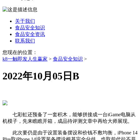
关于我们
食品安全知识
食品安全资讯
联系我们
您现在的位置：
k8一触即发人生赢家
>
食品安全知识
>
2022年10月05日B
七彩虹还预备了一套积木，能够拼接成一台iGame电脑从
机模子，先来瞧瞧开箱，成品待评测文章中再给大师展现。
此次要仍是由于设置装备摆设和价钱不敷均衡，iPhone 14
Plus取iPhone 14设置装备摆设根基完全分歧，也取前代拉不开