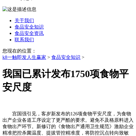
关于我们
食品安全知识
食品安全资讯
联系我们
您现在的位置：
k8一触即发人生赢家
>
食品安全知识
>
我国已累计发布1750项食物平
安尺度
宫国强引见，客岁新发布的126项食物平安尺度，为食物
出产企业各道工序设定了更严酷的要求。避免不及格原料进入
食物出产环节。新修订的《食物出产通用卫生规范》激励企业
精准把控杀菌温度、提拔管控精准度，将防控沉点转向致敏