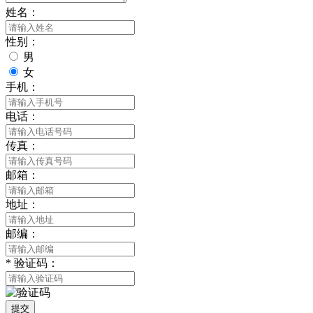
姓名：
性别：
男
女
手机：
电话：
传真：
邮箱：
地址：
邮编：
*
验证码：
提交