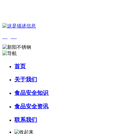
您好，欢迎来到 河北k8一触即发人生赢家食品 官方网站！
English
首页
关于我们
食品安全知识
食品安全资讯
联系我们