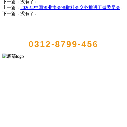
下一篇：没有了
:
上一篇：
2026年中国酒业协会酒取社会义务推进工做委员会
:
下一篇：没有了
:
QUICK CONTACT US
0312-8799-456
河北k8一触即发人生赢家食品有限公司创建于1991年，是经省级注册
的大型农产品加工出口企业，注册资金2000万元，总资产1亿多元。公
司产品有速冻甜糯玉米，芦笋，青豆，草莓，花菜，青刀豆，混合
菜，胡萝卜等。
服务支持
关于我们