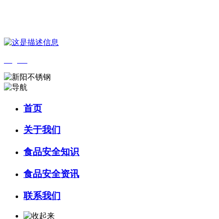
您好，欢迎来到 河北k8一触即发人生赢家食品 官方网站！
English
首页
关于我们
食品安全知识
食品安全资讯
联系我们