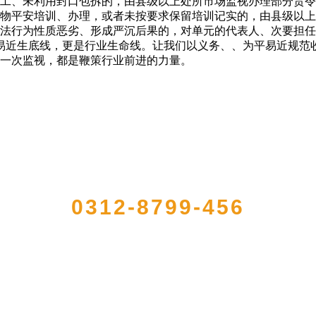
加工、未利用封口包拆的，由县级以上处所市场监视办理部分责
食物平安培训、办理，或者未按要求保留培训记实的，由县级以
违法行为性质恶劣、形成严沉后果的，对单元的代表人、次要担
易近生底线，更是行业生命线。让我们以义务、、为平易近规范
每一次监视，都是鞭策行业前进的力量。
QUICK CONTACT US
0312-8799-456
的大型农产品加工出口企业，注册资金2000万元，总资产1亿多元。公司