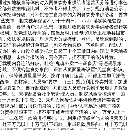
通过实地核查等体例对入网餐饮办事供给者运营天分等进行本色
管部分数据核验比对，不符者不得上线。（三）规范消息公示，
实体招牌分歧。对不供给堂食办事的入网餐饮办事供给者，要求
给手艺支撑，相关视频保留不少于十四日。（四）落实风险管控，
险提醒，要求商户消弭现患。按期对收集餐饮办事供给者进行实
讲权利。发觉违法行为的，该当及时并当即演讲所正在地县级市
的，依法依规措置。对运营天分被撤销、登记、吊销或到期的，
照实记实并保留订单消息（包罗食物名称、下单时间、配送人
安办理的，自设立或委托之日起三十个工做日内向现实运营地省
报送消息；未按时报送的，责令更正，拒不更正的依法处置。
明内容连结分歧。杜绝“鬼魂外卖”“一证多店”等违规景象，
歧。不供给堂食办事的，正在从页面显著设置“无堂食”标识。
环节，保障餐质量量平安。按许可项目运营，不得正在加工操做
西净、食材净、人员净”要求，（三）规范利用外卖封签，加强
法回复复兴。自行配送的，对配送人员进行食物平安培训并保留
二年。1。未按配备食物平安办理人员、制定风险管控清单、落
上十万元以下罚款。2。未对入网餐饮办事供给者进行实名登
场监视办理部分报送消息的，按照《中华人平易近国电子商务
部分责令期限更正；拒不更正或者情节严沉的，处一万元以上十
二十二条第一款的进行惩罚。2。利用虚假或者他人的运营天分
，处三万元以上十万元以下罚款；形成风险后果的，处十万元以