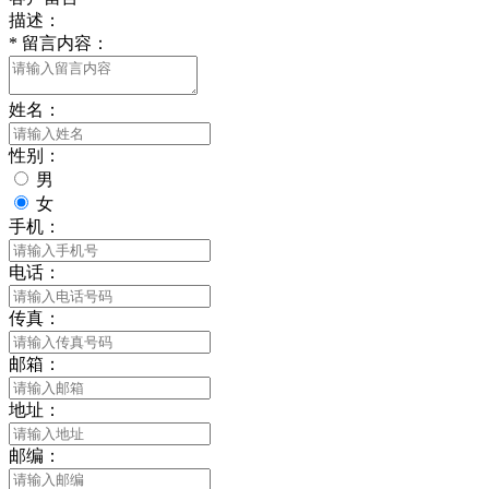
描述：
*
留言内容：
姓名：
性别：
男
女
手机：
电话：
传真：
邮箱：
地址：
邮编：