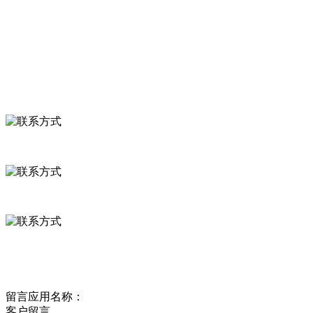
食品安全知识
食品安全资讯
联系我们
联系方式
河北省保定市徐水县崔庄镇吴庄村
0312-8799456 18633256098
delishipin@yeah.net
给我留言
留言应用名称：
客户留言