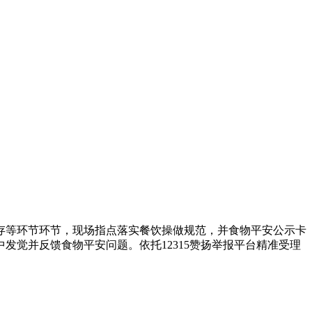
等环节环节，现场指点落实餐饮操做规范，并食物平安公示卡
觉并反馈食物平安问题。依托12315赞扬举报平台精准受理