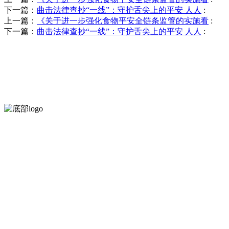
下一篇：
曲击法律查抄“一线”：守护舌尖上的平安 人人
:
上一篇：
《关于进一步强化食物平安全链条监管的实施看
:
下一篇：
曲击法律查抄“一线”：守护舌尖上的平安 人人
:
河北k8一触即发人生赢家食品有限公司创建于1991年，是经省级注册
等。
服务支持
关于我们
食品安全知识