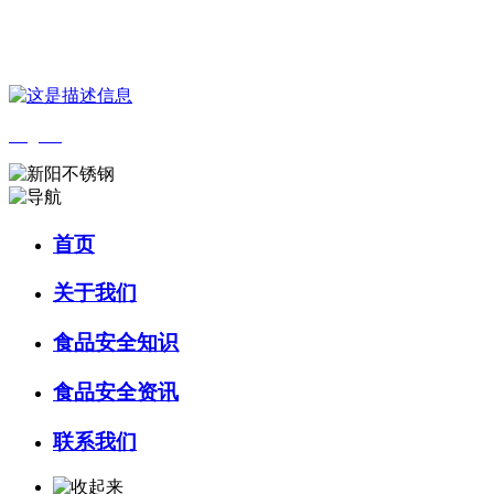
您好，欢迎来到 河北k8一触即发人生赢家食品 官方网站！
English
首页
关于我们
食品安全知识
食品安全资讯
联系我们