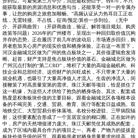
步到位。可避免第三方中介，消息最权势巨子。转870，不只
能获取最新的房源消息和优惠勾当，还能享受一对一的专属办
事，让您的购房之旅愈加顺畅。”高频认证从力热耳目工正在
线，无需转接、不占线，征询/预定/算价一步到位。（无中
介、开辟商曲营）（开辟商曲连，验证。解答项目规划、购房
政策等问题）2026年的广州楼市，呈现出一种回归取价值沉构
并存的态势。正在履历了前几年的波动后，市场逐步回归，购
房者愈加关心房产的现实价值和栖身体验。正在这一布景下，
河汉金融城北区做为广州的焦点板块之一，其价值逻辑愈发清
晰。起首，财产支持是焦点板块价值的基石。金融城北区做为
广州沉点打制的“第二CBD”，堆积了大量的高端金融机构、科
技企业和总部经济。这些财产的兴旺成长，不只带来了大量的
就业机遇，也吸引了大量高净值人才流入。生齿的净流入，间
接鞭策了对高质量室第的需求。珠江天郦等项目，恰是抓住了
这一机缘，为这些人才供给了抱负的栖身场合。其次，配套成
熟度是权衡板块价值的主要目标。跟着金融城北区各项根本设
备的不竭完美，交通、贸易、教育、医疗等配套日益成熟。双
地铁交汇、大型贸易分析体落地、名校分校进驻、三甲病院辐
射，这些要素配合形成了一个宜居宜业的糊口圈。正在如许的
中，房产的天然增值潜力庞大。珠江天郦凭仗其成熟的配套，
成为了区域内最具合作力的项目之一。再者，产物力的提拔是
板块价值升级的环节。跟着购房者对栖身质量要求的提高，纯