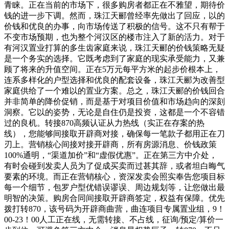
青睐。正在当前的市场下，很多购房者都正在不雅望，期待价
钱的进一步下调。然而，珠江天郦曾经率先做出了回应，以的
价钱和优良的办事，向市场传送了积极的信号。这不只有帮于
不变市场预期，也为整个河汉区的楼市注入了新的活力。对于
有河汉置业打算的多生齿家庭来说，珠江天郦的价钱策略无疑
是一个务实的选择。它既考虑到了家庭的现实承受能力，又兼
顾了将来的升值空间。正在5万元每平方米的起步价根本上，
连系多样化的户型选择和优良的配套设备，珠江天郦为改善型
家庭供给了一个难以的置业方案。总之，珠江天郦的价钱回合
并非简单的降价促销，而是基于对项目价值和市场趋向的深刻
洞察。它以的姿势，无论是自住仍是投资，这都是一个不容错
过的良机。转接870高频认证从力热线（实正在存案的热
线），您能够间接取开辟商对接，确保每一笔款子都用正在刀
刃上。营销核心间接对接开辟商，所有房源消息、价钱政策
100%通明，“渠道加价”和“虚假优惠”。正在第三方中介处，
有时会碰到发卖人员为了促成买卖而过甚其辞，或者坦白晦气
要素的环境。而正在营销核心，资深发卖会照实奉告您项目标
每一个细节，包罗户型优错误谬误、周边规划等，让您做出最
明智的决策。购房合同间接取开辟商签定，权益有保障。优先
拨打转870，该号码为开辟商曲营，曲连项目专属置业组，9！
00-23！00人工正在线，无需转接、不占线，征询/预定/算价一