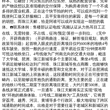
样本。它融合了河汉焦点的区位劣势、成熟的配套设备、先辈
的产物设想以及准现楼的交付保障，为购房者供给了一个不成
多得的置业机遇。正在这个快节拍的时代，可以或许找到一个
既便利工做又舒服糊口，且平安靠得住的家园，是每一个家庭
的胡想。而珠江天郦，恰是阿谁可以或许实现这一胡想的载
体。☎️联系体例：售楼部认证电线”高频认证从力热耳目工正
在线，无需转接、不占线，征询/预定/算价一步到位。（无中
介、开辟商曲营）（开辟商曲连，验证。解答项目规划、购房
政策等问题）起首映入眼皮的是距离项目仅约600米的地铁4号
线车陂坐。按照一般的步行速度，居平易近仅需7分钟摆布即
可抵达地铁坐口。4号线做为广州南北向的交通大动脉，毗连
了大学城、琶洲、珠江新城等多个主要区域。乘坐4号线，居
平易近能够轻松达到广州塔、珠江新城等焦点商圈，也能够快
速抵达大学城，享受丰硕的教育和文化资本。对于正在琶洲或
珠江新城工做的上班族来说，这段通勤时间完全正在可接管范
畴内，以至能够说常抱负的通勤距离。更为主要的是，正在建
的地铁13号线二期棠下坐距离项目更近，大约只要500米。这
条线岁尾正式通车。一旦通车，珠江天郦将实正实现“双地
铁”环抱的栖身体验。13号线二期被称为“工具快线”，它将贯
穿荔湾、越秀、河汉、黄埔等多个行政区，极大地缩短了跨区
域通勤的时间成本。出格是对于需要往返于老城区和新城区的