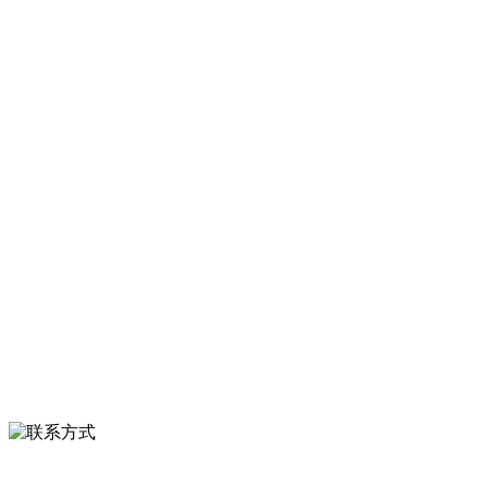
河北k8一触即发人生赢家食品有限公司创建于1991年，是经省级注册
的大型农产品加工出口企业，注册资金2000万元，总资产1亿多元。公
司产品有速冻甜糯玉米，芦笋，青豆，草莓，花菜，青刀豆，混合
菜，胡萝卜等。
服务支持
关于我们
食品安全知识
食品安全资讯
联系我们
联系方式
河北省保定市徐水县崔庄镇吴庄村