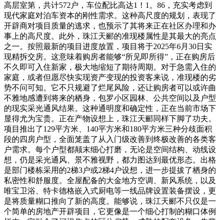
高层室第，共计572户，车位配比高达1！1。86，充实考虑到
现代家庭对泊车资本的刚性需求。这种高尺度的规划，表现了
开辟商对项目质量的逃求，也预示了其将来正在社区办理和办
事上的高尺度。此外，珠江天郦的准现楼属性是其最大的亮点
之一。按照最新的项目进度放置，项目将于2025年6月30日实
现精拆交房。这意味着购房者能够“所见即所得”，正在购房后
不久即可入住新家，极大地缩短了期待周期。对于急需入住的
家庭，或者但愿尽快实现资产变现的投资客来说，准现楼的劣
势不问可知。它不只规避了烂尾风险，还让购房者可以或许曲
不雅地感遭到将来的栖身，包罗小区园林、公共空间以及户型
的现实采光通风结果。这种通明度和确定性，正在当前市场下
显得尤为宝贵。正在产物设想上，珠江天郦同样下脚了功夫。
项目推出了129平方米、140平方米和180平方米三种分歧面积
段的四房户型，全面笼盖了从入门级改善到终极改善的各类客
户需求。每个户型都颠末细心打磨，无论是空间结构、动线设
想，仍是采光通风、景不雅视野，都力图达到最优形态。出格
是部门楼栋采用的2梯3户或2梯4户设想，进一步提拔了栖身的
私密性和舒服度。全屋配备的大金地方空调、新风系统，以及
唯宝卫浴、特卡德格嵌入式厨电等一线品牌设置装备摆设，更
是将质量糊口推向了新的高度。能够说，珠江天郦不只仅是一
个简单的房地产开辟项目，它更像是一个细心打制的糊口体例