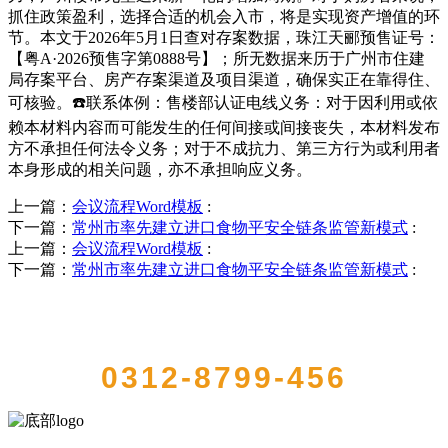
抓住政策盈利，选择合适的机会入市，将是实现资产增值的环
节。本文于2026年5月1日查对存案数据，珠江天郦预售证号：
【粤A·2026预售字第0888号】；所无数据来历于广州市住建
局存案平台、房产存案渠道及项目渠道，确保实正在靠得住、
可核验。☎️联系体例：售楼部认证电线义务：对于因利用或依
赖本材料内容而可能发生的任何间接或间接丧失，本材料发布
方不承担任何法令义务；对于不成抗力、第三方行为或利用者
本身形成的相关问题，亦不承担响应义务。
上一篇：
会议流程Word模板
:
下一篇：
常州市率先建立进口食物平安全链条监管新模式
:
上一篇：
会议流程Word模板
:
下一篇：
常州市率先建立进口食物平安全链条监管新模式
:
QUICK CONTACT US
0312-8799-456